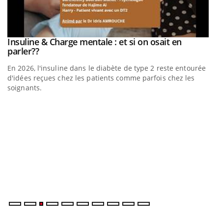
be
Insuline & Charge mentale : et si on osait en
Youtube
Youtube
parler??
En 2026, l'insuline dans le diabète de type 2 reste entourée
a
d'idées reçues chez les patients comme parfois chez les
soignants.
E
Yo
l’
L'
Va
ma