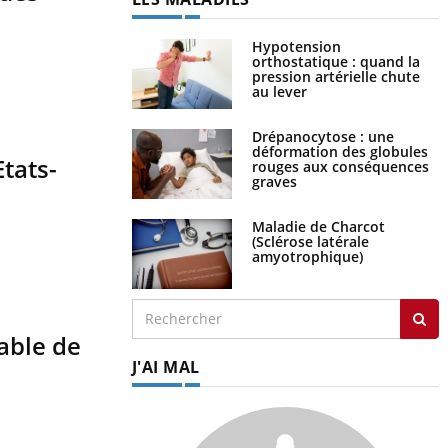
Hypotension
orthostatique : quand la
pression artérielle chute
au lever
Drépanocytose : une
déformation des globules
Etats-
rouges aux conséquences
graves
Maladie de Charcot
(Sclérose latérale
amyotrophique)
able de
J'AI MAL