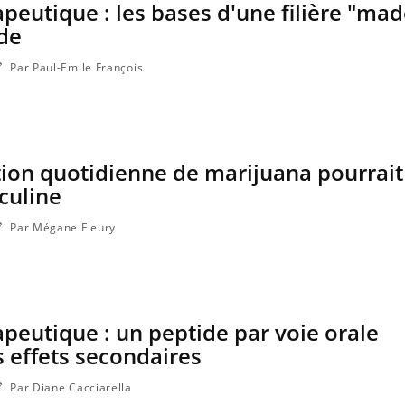
peutique : les bases d'une filière "mad
ude
Par Paul-Emile François
on quotidienne de marijuana pourrait 
sculine
Par Mégane Fleury
Mortalité infantile : un
rapport s’interroge sur son
taux élevé en France
peutique : un peptide par voie orale
Grossesse à risque : ce jus
naturel attire l'attention
s effets secondaires
des chercheurs
Par Diane Cacciarella