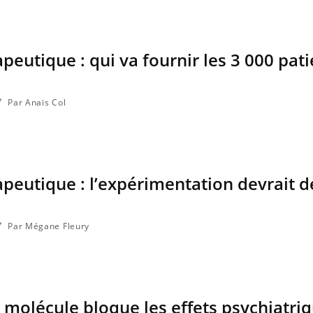
peutique : qui va fournir les 3 000 pati
ma Chronique des Mains : se
ube
Youtube
arer pour l’été !
 arrive… et avec lui, un tout nouveau
Par Anaïs Col
e de vie ! Vacances, plage, piscine,
l, activités en plein air… Nos mains sont
peutique : l’expérimentation devrait 
Par Mégane Fleury
 molécule bloque les effets psychiatri