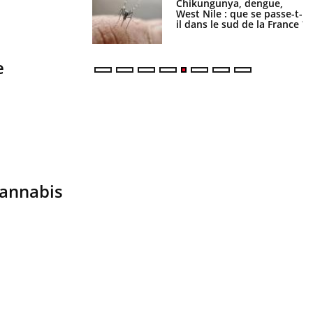
Chikungunya, dengue,
La sieste empêche-t-elle de
West Nile : que se passe-t-
dormir la nuit ?
il dans le sud de la France ?
e
cannabis