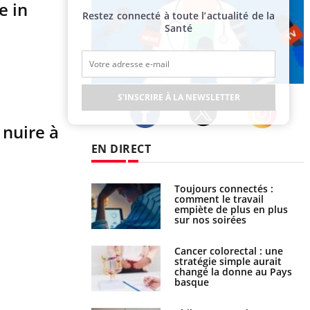
e in
Restez connecté à toute l’actualité de la
Santé
Publicité
S'INSCRIRE À LA NEWSLETTER
nuire à
Twitter
Facebook
Instagram
EN DIRECT
Toujours connectés :
Les médicaments GLP-1
comment le travail
protègent-ils aussi les os ?
empiète de plus en plus
sur nos soirées
Cancer colorectal : une
Cytomégalovirus : ce qui
stratégie simple aurait
change dans la prise en
changé la donne au Pays
charge des femmes
basque
enceintes