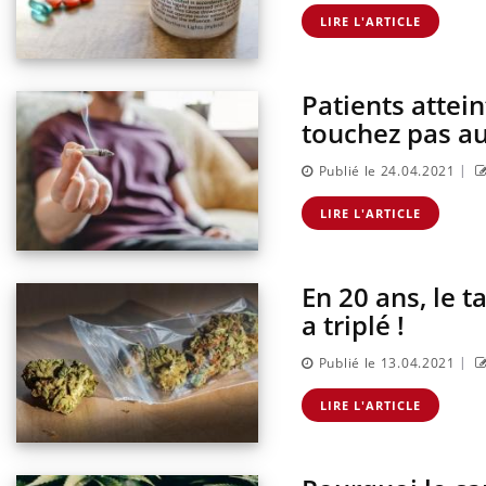
s enfants :
Hantavirus : un cas détecté
sse à pharmacie
chez un touriste en France
LIRE L'ARTICLE
ances ?
Patients attei
touchez pas au
|
Publié le 24.04.2021
LIRE L'ARTICLE
En 20 ans, le 
a triplé !
|
Publié le 13.04.2021
LIRE L'ARTICLE