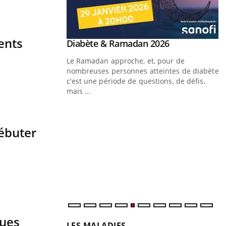
ents
Youtube
Diabète & Ramadan 2026
Youtube
Le Ramadan approche, et, pour de
nombreuses personnes atteintes de diabète,
c'est une période de questions, de défis,
mais ...
Un « jumeau numérique » pour
Youtube
Y
faciliter l’accès à la médecine
Youtube
C
débuter
préventive
n
Un établissement lié à un groupe mutualiste
l
innove en matière de bilan de santé :
l'utilisation d'un « jumeau numérique »
permet ...
ques
LES MALADIES