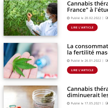
Cannabis théra
France" à l'ét
|
Publié le 20.02.2022
LIRE L'ARTICLE
La consommati
la fertilité ma
|
Publié le 26.01.2022
s du sommeil
Syndrome métabolique :
tre cerveau !
quels sont les meilleurs
LIRE L'ARTICLE
exercices physiques ?
Cannabis théra
st-il trop
Comment éviter une otite
 simplement
pendant les vacances ?
diminuerait le
ique ?
|
Publié le 17.05.2021