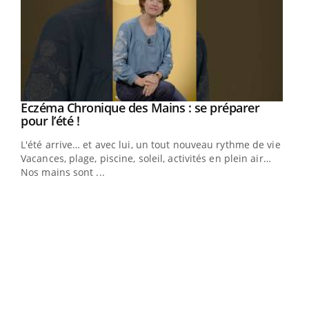
Eczéma Chronique des Mains : se préparer
Youtube
Youtube
pour l’été !
L'été arrive… et avec lui, un tout nouveau rythme de vie !
Vacances, plage, piscine, soleil, activités en plein air…
Nos mains sont ...
Dia
You
Le 
pers
ques