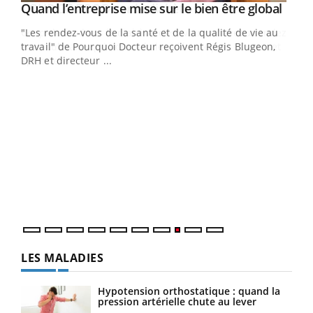
Yout
Quand l’entreprise mise sur le bien être global
Youtube
ndez-
"Les rendez-vous de la santé et de la qualité de vie au
cet
travail" de Pourquoi Docteur reçoivent Régis Blugeon,
DRH et directeur ...
Ecz
You
(3/3
Dans
vous
quot
LES MALADIES
Hypotension orthostatique : quand la
pression artérielle chute au lever