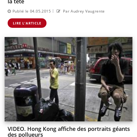
la tête
|
Publié le 04.05.2015
Par Audrey Vaugrente
LIRE L'ARTICLE
VIDEO. Hong Kong affiche des portraits géants
des pollueurs