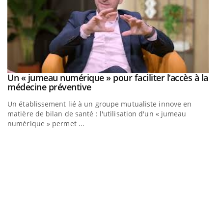
Youtube
Un « jumeau numérique » pour faciliter l’accès à la
COUP DE FOOD sur le diabète
Youtube
Youtube
Youtube
médecine préventive
Coup de food sur le diabète, c'est votre nouveau rendez-vous
Un établissement lié à un groupe mutualiste innove en
culinaire qui bouscule les idées reçues ! Dans cet épisode,
matière de bilan de santé : l'utilisation d'un « jumeau
une ...
numérique » permet ...
Q
Yo
"L
tr
di