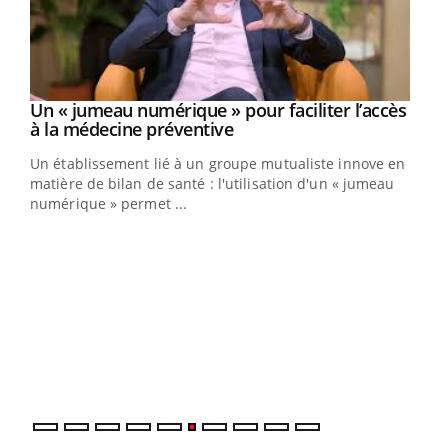
Un « jumeau numérique » pour faciliter l’accès
Youtube
Youtube
à la médecine préventive
Un établissement lié à un groupe mutualiste innove en
e
matière de bilan de santé : l'utilisation d'un « jumeau
numérique » permet ...
COU
You
Coup
vous
épis