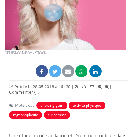
DENISKOMAROV /ISTOCK
Publié le 28.05.2018 à 16h30
|
|
|
|
|
Commenter
Mots clés :
chewing-gum
activité physique
nymphoplastie
surhomme
Une étude menée au Japon et récemment publiée dans