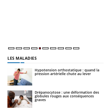
Un « jumeau numérique » pour faciliter l’accès
COU
Youtube
You
Youtube
à la médecine préventive
Coup
Un établissement lié à un groupe mutualiste innove en
vous
matière de bilan de santé : l'utilisation d'un « jumeau
épis
numérique » permet ...
LES MALADIES
Hypotension orthostatique : quand la
pression artérielle chute au lever
Drépanocytose : une déformation des
globules rouges aux conséquences
graves