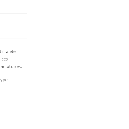
il a été
 ces
antatoires.
type