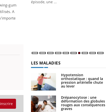
épisode, une ...
hewing-gum
Quand l’entreprise mise sur le bien
Ec
Youtube
You
ilisés. A
Youtube
être global
quo
 n'importe
"Les rendez-vous de la santé et de la
Dan
qualité de vie au travail" de Pourquoi
der
Docteur reçoivent Régis Blugeon, DRH et
com
directeur ...
et é
LES MALADIES
Hypotension
orthostatique : quand la
pression artérielle chute
au lever
Drépanocytose : une
déformation des globules
'inscrire
rouges aux conséquences
graves