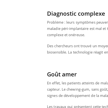
Diagnostic complexe
Problème : leurs symptômes peuvent 
maladie péri-implantaire est mal et
complexe et onéreuse.
Des chercheurs ont trouvé un moyen 
biosensible. La technologie réagit e
Goût amer
En effet, les patients atteints de ma
Youtube
 Mains : se
Diabète & Ramadan 2026
Un 
Youtube
You
capteur. Le chewing-gum, sans goût,
outube
fac
signes de développement de la mala
Le Ramadan approche, et, pour de
pré
un tout nouveau
nombreuses personnes atteintes de
Un 
lage, piscine,
diabète, c'est une période de questions, de
Les travaux qui présentent cette tec