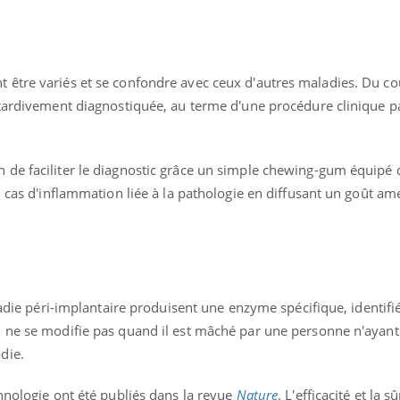
être variés et se confondre avec ceux d'autres maladies. Du co
 tardivement diagnostiquée, au terme d'une procédure clinique p
de faciliter le diagnostic grâce un simple chewing-gum équipé 
n cas d'inflammation liée à la pathologie en diffusant un goût am
ladie péri-implantaire produisent une enzyme spécifique, identifié
« jumeau numérique » pour
tube
 ne se modifie pas quand il est mâché par une personne n'ayant
iliter l’accès à la médecine
die.
Youtube
ventive
établissement lié à un groupe
hnologie ont été publiés dans la revue
Nature
. L'efficacité et la s