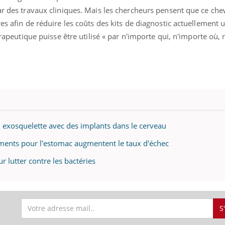
ualiste innove en matière de bilan de
par des travaux cliniques. Mais les chercheurs pensent que ce c
é : l'utilisation d'un « jumeau
es afin de réduire les coûts des kits de diagnostic actuellement ut
érique » permet ...
hérapeutique puisse être utilisé « par n'importe qui, n'importe où,
exosquelette avec des implants dans le cerveau
aments pour l'estomac augmentent le taux d'échec
 lutter contre les bactéries
S