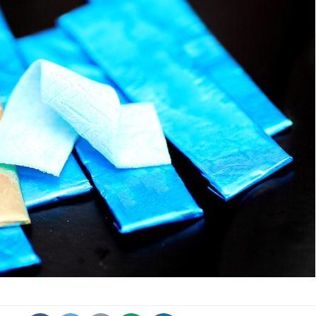
Grossesse et chaleur : ce
que dit la science
Le smartphone nuit-il à
l'apprentissage de la
lecture ?
Mordue par une tique en
vacances, elle reste dans
le coma pendant 42 jours