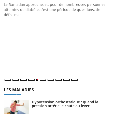
Le Ramadan approche, et, pour de nombreuses personnes
atteintes de diabète, c'est une période de questions, de
défis, mais ...
U
Yo
m
Un
ma
nu
LES MALADIES
Hypotension orthostatique : quand la
pression artérielle chute au lever