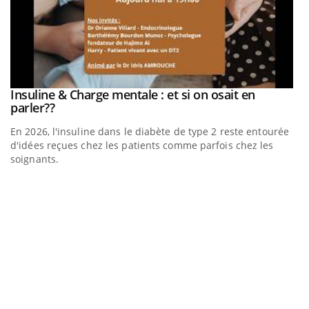
be
Insuline & Charge mentale : et si on osait en
Youtube
Youtube
parler??
En 2026, l'insuline dans le diabète de type 2 reste entourée
a
d'idées reçues chez les patients comme parfois chez les
soignants.
E
Yo
l’
L'
Va
ma