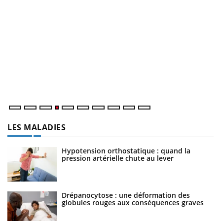
D
Yo
L
at
dé
LES MALADIES
Hypotension orthostatique : quand la
pression artérielle chute au lever
Drépanocytose : une déformation des
globules rouges aux conséquences graves