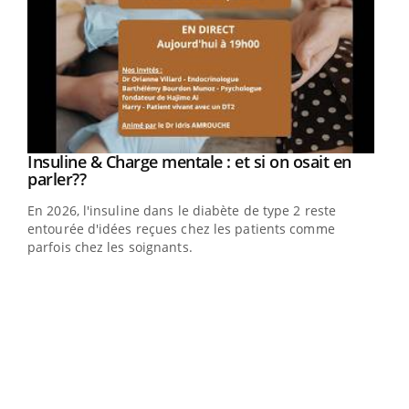
Insuline & Charge mentale : et si on osait en
Youtube
Youtube
parler??
En 2026, l'insuline dans le diabète de type 2 reste
entourée d'idées reçues chez les patients comme
parfois chez les soignants.
Ecz
You
pour
L'ét
Vaca
Nos 