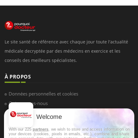
Le site santé de référence avec chaque jour toute l'actualité
médicale decryptée par des médecins en exercice et les
conseils des meilleurs spécialistes.
À PROPOS
Données personnelles et cookies
Qui sommes-nous
Conditions d'utilisation
Welcome
Plan du site
With our 225
partners
, we wish to store and access information on
Mentions Légales
your devices (cookies, pixels in emails, etc.), combine and share