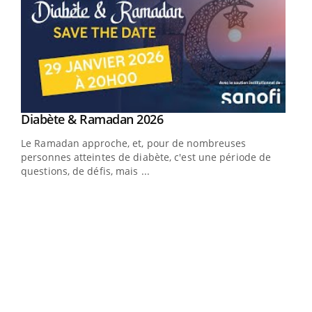
Youtube
Diabète & Ramadan 2026
Youtube
Le Ramadan approche, et, pour de nombreuses
vie !
personnes atteintes de diabète, c'est une période de
…
questions, de défis, mais ...
Un 
You
à l
Un é
mati
numé