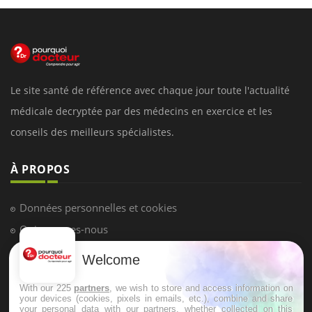
Le site santé de référence avec chaque jour toute l'actualité
médicale decryptée par des médecins en exercice et les
conseils des meilleurs spécialistes.
À PROPOS
Données personnelles et cookies
Qui sommes-nous
Conditions d'utilisation
Welcome
Plan du site
With our 225
partners
, we wish to store and access information on
Mentions Légales
your devices (cookies, pixels in emails, etc.), combine and share
your personal data with our partners, whether collected on this