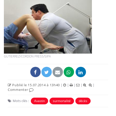
GUTIERREZ/CORDON PRESS/SIPA
Publié le 15.07.2014 à 13h40
|
|
|
|
|
Commenter
Mots clés :
Avastin
surmortalité
décès