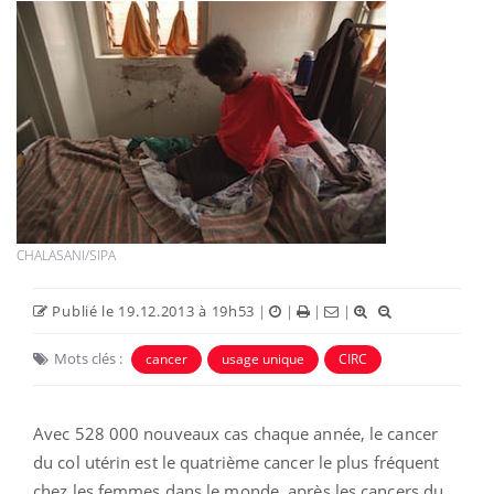
CHALASANI/SIPA
Publié le 19.12.2013 à 19h53
|
|
|
|
Mots clés :
cancer
usage unique
CIRC
Avec 528 000 nouveaux cas chaque année, le cancer
du col utérin est le quatrième cancer le plus fréquent
chez les femmes dans le monde, après les cancers du