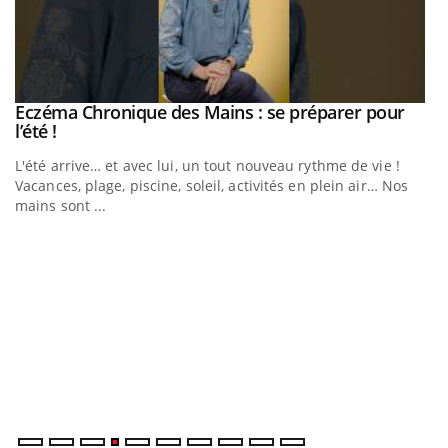
Eczéma Chronique des Mains : se préparer pour
Youtube
Youtube
l’été !
L'été arrive… et avec lui, un tout nouveau rythme de vie !
Vacances, plage, piscine, soleil, activités en plein air… Nos
mains sont ...
Youtube
Diabète & Ramadan 2026
U
Youtube
Yo
m
Le Ramadan approche, et, pour de nombreuses personnes
Un
atteintes de diabète, c'est une période de questions, de
ma
défis, mais ...
nu