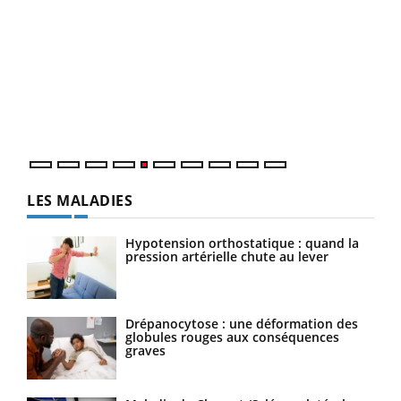
Un 
You
à l
Un é
mati
numé
LES MALADIES
Hypotension orthostatique : quand la
pression artérielle chute au lever
Drépanocytose : une déformation des
globules rouges aux conséquences
graves