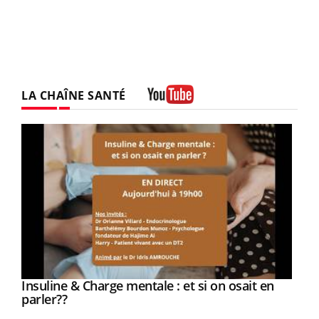
LA CHAÎNE SANTÉ
Youtube
Youtube
Insuline & Charge mentale : et si on osait en
Youtube
Youtube
parler??