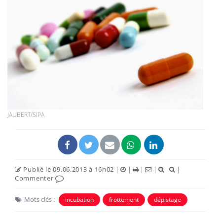
JAUBERT/SIPA
Publié le 09.06.2013 à 16h02
|
|
|
|
|
Commenter
Mots clés :
incubation
frottement
dépistage