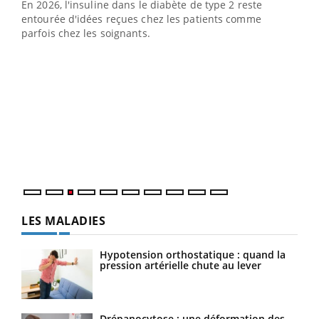
En 2026, l'insuline dans le diabète de type 2 reste
entourée d'idées reçues chez les patients comme
parfois chez les soignants.
Ecz
You
pour
L'ét
Vaca
Nos 
LES MALADIES
Hypotension orthostatique : quand la
pression artérielle chute au lever
Drépanocytose : une déformation des