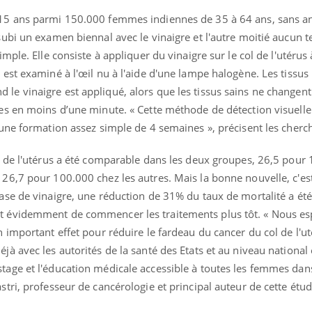
t 15 ans parmi 150.000 femmes indiennes de 35 à 64 ans, sans a
subi un examen biennal avec le vinaigre et l'autre moitié aucun tes
imple. Elle consiste à appliquer du vinaigre sur le col de l'utérus 
 est examiné à l'œil nu à l'aide d'une lampe halogène. Les tissus
le vinaigre est appliqué, alors que les tissus sains ne changent
les en moins d’une minute. « Cette méthode de détection visuell
s une formation assez simple de 4 semaines », précisent les cherc
 de l'utérus
a été comparable dans les deux groupes, 26,5 pour
 26,7 pour 100.000 chez les autres. Mais la bonne nouvelle, c'e
base de vinaigre, une réduction de 31% du taux de mortalité a été
nt évidemment de commencer les traitements plus tôt. « Nous e
n important effet pour réduire le fardeau du cancer du col de l'u
jà avec les autorités de la santé des Etats et au niveau national
tage et l'éducation médicale accessible à toutes les femmes dans
stri, professeur de cancérologie et principal auteur de cette étud