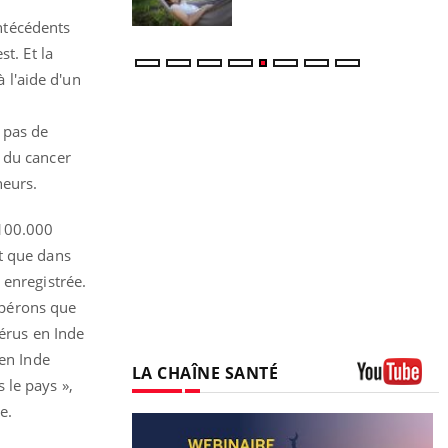
ntécédents
t. Et la
à l'aide d'un
 pas de
e du cancer
heurs.
 100.000
st que dans
 enregistrée.
spérons que
térus en Inde
 en Inde
LA CHAÎNE SANTÉ
 le pays »,
Youtube
e.