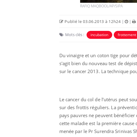
RAFIQ MAQBOOL/AP/SIPA
Publié le 03.06.2013 à 12h24
|
|
Mots clés :
incubation
frottement
Du vinaigre et un coton tige pour dé
s'agit bien du nouveau test de dépis
sur le cancer 2013. La technique pou
tabolique :
Mortalité infantile : un
es meilleurs
rapport s’interroge sur son
ysiques ?
taux élevé en France
Le cancer du col de l’utérus peut so
ter une otite
Grossesse à risque : ce jus
 vacances ?
naturel attire l'attention
sur des frottis réguliers. La prévent
des chercheurs
pays pauvres ne peuvent bénéficier d
cette maladie est la première cause
 un cas détecté
Comment oublier les
menée par le Pr Surendra Srinivas Sh
iste en France
écrans en vacances ?