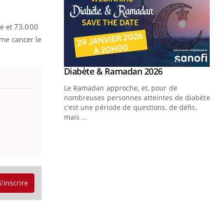
de et 73.000
ème cancer le
Youtube
Diabète & Ramadan 2026
Youtube
Le Ramadan approche, et, pour de
nombreuses personnes atteintes de diabète,
c'est une période de questions, de défis,
mais ...
Un « jumeau numérique » pour
Youtube
Y
faciliter l’accès à la médecine
Youtube
C
préventive
n
Un établissement lié à un groupe mutualiste
l
innove en matière de bilan de santé :
S'inscrire
l'utilisation d'un « jumeau numérique »
permet ...