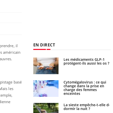
EN DIRECT
prendre, il
ès américain
pauvres.
Les médicaments GLP-1
VIH : la fin du comprimé
protègent-ils aussi les os ?
tous les jours se profile-t-
elle enfin ?
épistage basé
Cytomégalovirus : ce qui
Pourquoi votre ventre
change dans la prise en
gâche-t-il les premiers
Mais les
charge des femmes
jours de vos vacances ?
enceintes
exemple,
dienne
La sieste empêche-t-elle de
Fortes chaleurs : pourquoi
dormir la nuit ?
le risque de noyade
grimpe-t-il ?