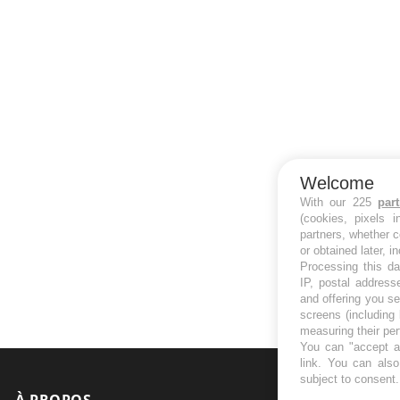
Welcome
With our 225
par
(cookies, pixels 
partners, whether c
or obtained later, i
Processing this da
IP, postal address
and offering you s
screens (including
measuring their pe
You can "accept al
link
. You can also 
subject to consent
À PROPOS
NEWSLETT