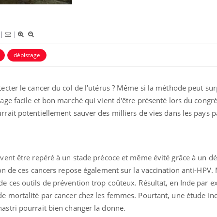
|
|
dépistage
tecter le cancer du col de l'utérus ? Même si la méthode peut sur
tage facile et bon marché qui vient d'être présenté lors du congr
rrait potentiellement sauver des milliers de vies dans les pays 
Toujours connectés :
comment le travail
empiète de plus en plus
sur nos soirées
uvent être repéré à un stade précoce et même évité grâce à un d
Cancer colorectal : une
stratégie simple aurait
ion de ces cancers repose également sur la vaccination anti-HPV. 
changé la donne au Pays
basque
e ces outils de prévention trop coûteux. Résultat, en Inde par 
 de mortalité par cancer chez les femmes. Pourtant, une étude in
Chikungunya, dengue,
astri pourrait bien changer la donne.
West Nile : que se passe-t-
il dans le sud de la France ?