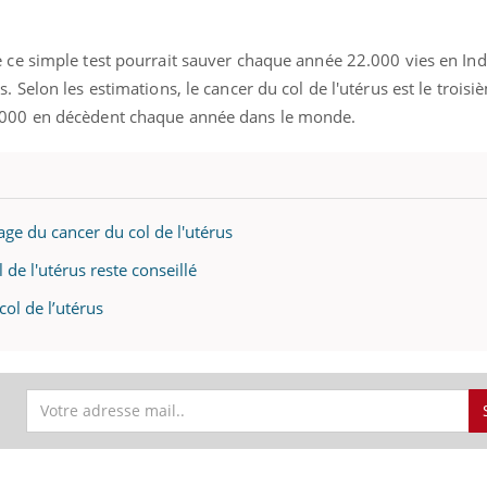
e ce simple test pourrait sauver chaque année 22.000 vies en In
. Selon les estimations, le cancer du col de l'utérus est le troisi
 000 en décèdent chaque année dans le monde.
ma Chronique des Mains : se
ube
Youtube
arer pour l’été !
 arrive… et avec lui, un tout nouveau
age du cancer du col de l'utérus
e de vie ! Vacances, plage, piscine,
l, activités en plein air… Nos mains sont
 de l'utérus reste conseillé
col de l’utérus