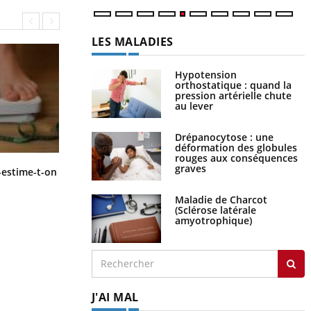
LES MALADIES
Hypotension
orthostatique : quand la
pression artérielle chute
au lever
Drépanocytose : une
déformation des globules
rouges aux conséquences
graves
Régimes cétogènes : un risque de
-estime-t-on
cancer de l’intestin grêle
Maladie de Charcot
(Sclérose latérale
amyotrophique)
J'AI MAL