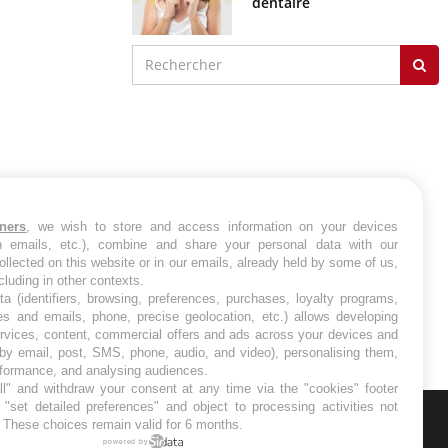
dentaire
tners
, we wish to store and access information on your devices
in emails, etc.), combine and share your personal data with our
ollected on this website or in our emails, already held by some of us,
ncluding in other contexts.
ta (identifiers, browsing, preferences, purchases, loyalty programs,
es and emails, phone, precise geolocation, etc.) allows developing
ervices, content, commercial offers and ads across your devices and
 by email, post, SMS, phone, audio, and video), personalising them,
rformance, and analysing audiences.
l" and withdraw your consent at any time via the "cookies" footer
"set detailed preferences" and object to processing activities not
. These choices remain valid for 6 months.
ER
powered by