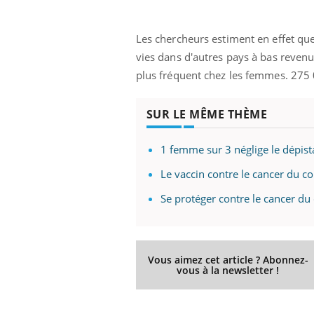
Les chercheurs estiment en effet qu
vies dans d'autres pays à bas revenus
plus fréquent chez les femmes. 275
ndre pour
Insuline & Charge mentale : et si on
Eczé
Youtube
Yout
SUR LE MÊME THÈME
Youtube
osait en parler??
prép
d mental ou
En 2026, l'insuline dans le diabète de type 2
L'été
1 femme sur 3 néglige le dépist
es de la
reste entourée d'idées reçues chez les
rythm
ce qui la rend
patients comme parfois chez les soignants.
solei
Le vaccin contre le cancer du col
...
Se protéger contre le cancer du 
Vous aimez cet article ? Abonnez-
vous à la newsletter !