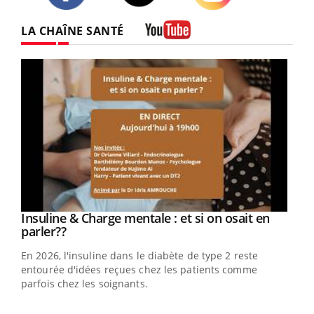
Twitter
Facebook
Instagram
LA CHAÎNE SANTÉ
Youtube
Youtube
Insuline & Charge mentale : et si on osait en
Youtube
Youtube
parler??
En 2026, l'insuline dans le diabète de type 2 reste
entourée d'idées reçues chez les patients comme
parfois chez les soignants.