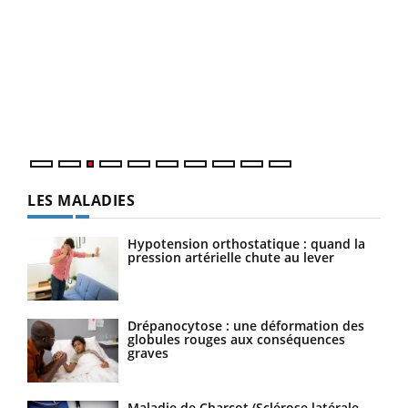
Ecz
You
pour
L'ét
Vaca
Nos 
LES MALADIES
Hypotension orthostatique : quand la
pression artérielle chute au lever
Drépanocytose : une déformation des
globules rouges aux conséquences
graves
Maladie de Charcot (Sclérose latérale