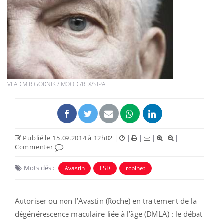
VLADIMIR GODNIK / MOOD /REX/SIPA
Publié le 15.09.2014 à 12h02
|
|
|
|
|
Commenter
Mots clés :
Avastin
LSD
robinet
Autoriser ou non l’Avastin (Roche) en traitement de la
dégénérescence maculaire liée à l’âge (DMLA) : le débat