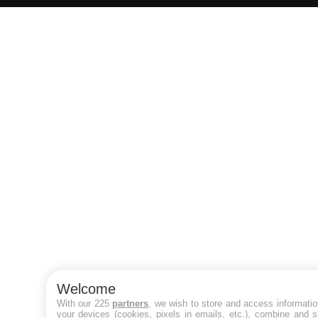
Welcome
With our 225
partners
, we wish to store and access informati
your devices (cookies, pixels in emails, etc.), combine and 