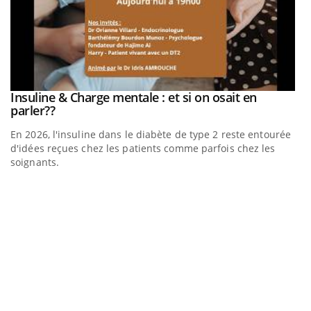
be
Insuline & Charge mentale : et si on osait en
Youtube
Youtube
parler??
En 2026, l'insuline dans le diabète de type 2 reste entourée
a
d'idées reçues chez les patients comme parfois chez les
soignants.
E
Yo
l’
L'
Va
ma