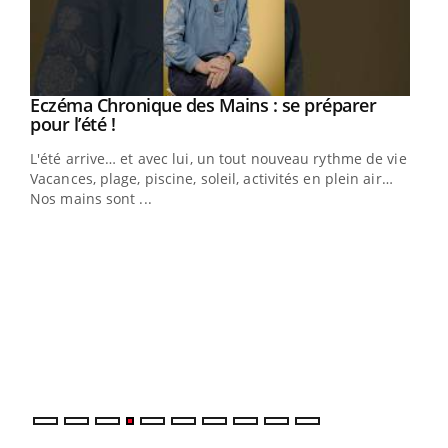
Eczéma Chronique des Mains : se préparer
Youtube
Youtube
pour l’été !
L'été arrive… et avec lui, un tout nouveau rythme de vie !
Vacances, plage, piscine, soleil, activités en plein air…
Nos mains sont ...
Dia
You
Le 
pers
ques