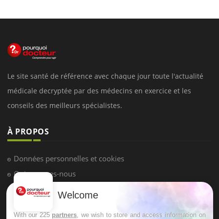
Le site santé de référence avec chaque jour toute l'actualité
médicale decryptée par des médecins en exercice et les
conseils des meilleurs spécialistes.
À PROPOS
Données personnelles et cookies
Qui sommes-nous
Conditions d'utilisation
Welcome
Plan du site
With our 225
partners
, we wish to store and access information on