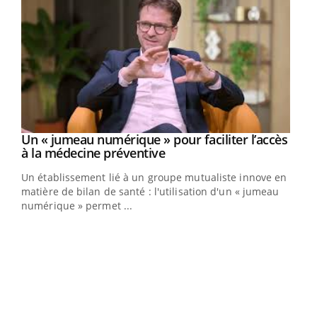
Un « jumeau numérique » pour faciliter l’accès
Youtube
Youtube
à la médecine préventive
Un établissement lié à un groupe mutualiste innove en
e
matière de bilan de santé : l'utilisation d'un « jumeau
numérique » permet ...
COU
You
Coup
vous
épis