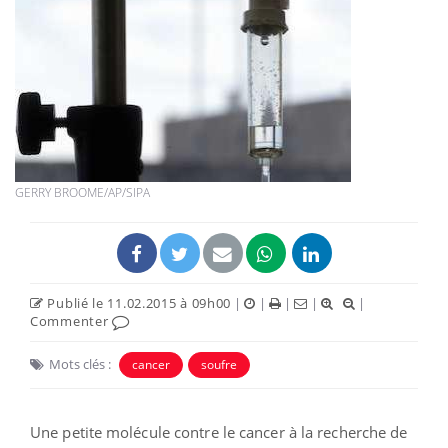
GERRY BROOME/AP/SIPA
Publié le 11.02.2015 à 09h00
|
|
|
|
|
Commenter
Mots clés :
cancer
soufre
Une petite molécule contre le cancer à la recherche de