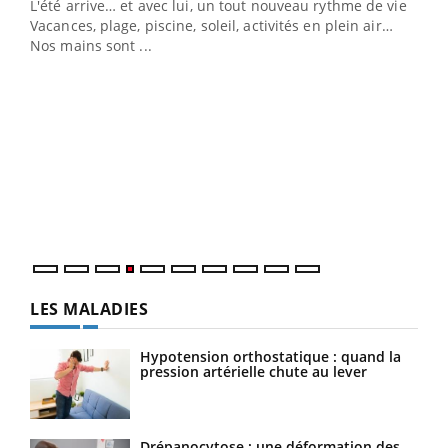
L'été arrive… et avec lui, un tout nouveau rythme de vie !
Vacances, plage, piscine, soleil, activités en plein air…
Nos mains sont ...
Dia
You
Le 
pers
ques
LES MALADIES
Hypotension orthostatique : quand la
pression artérielle chute au lever
Drépanocytose : une déformation des