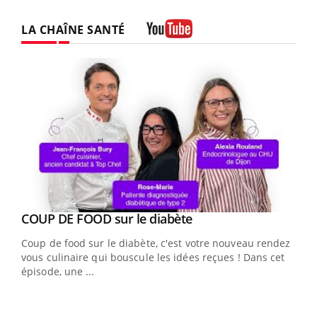
LA CHAÎNE SANTÉ
Youtube
Youtube
cès
COUP DE FOOD sur le diabète
Youtube
Coup de food sur le diabète, c'est votre nouveau rendez-
 en
vous culinaire qui bouscule les idées reçues ! Dans cet
u
épisode, une ...