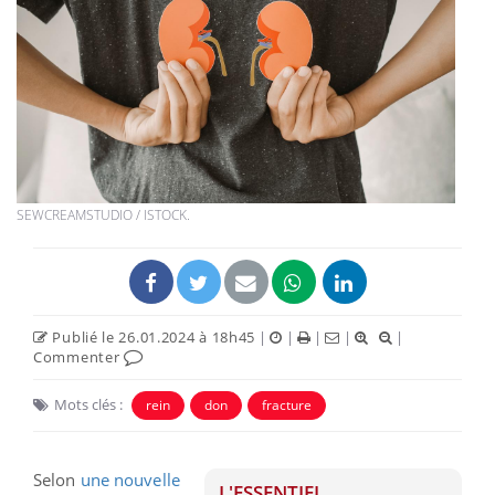
SEWCREAMSTUDIO / ISTOCK.
Publié le 26.01.2024 à 18h45
|
|
|
|
|
Commenter
Mots clés :
rein
don
fracture
Selon
une nouvelle
L'ESSENTIEL