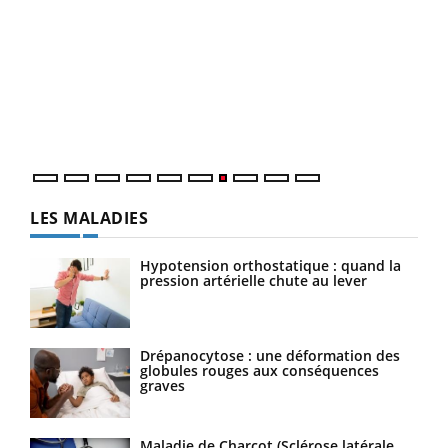
Qua
You
"Les
trav
DRH 
LES MALADIES
Hypotension orthostatique : quand la
pression artérielle chute au lever
Drépanocytose : une déformation des
globules rouges aux conséquences
graves
Maladie de Charcot (Sclérose latérale