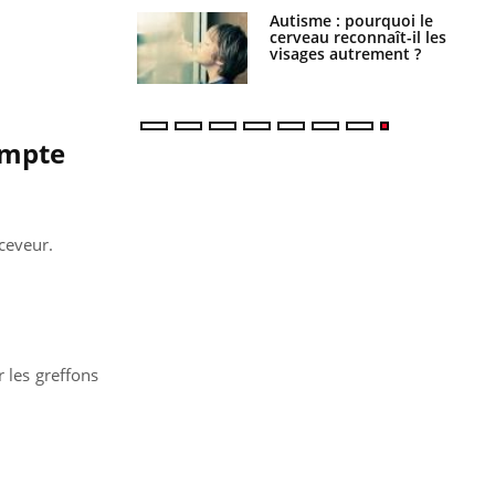
ance cardiaque :
Autisme : pourquoi le
 mieux la
cerveau reconnaît-il les
r
visages autrement ?
compte
ceveur.
 les greffons