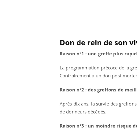
ar une tique en
Allergies alimentaires :
, elle reste dans
une nouvelle arme contre
pendant 42 jours
les réactions sévères
Don de rein de son vi
Raison n°1 : une greffe plus rap
La programmation précoce de la gref
Contrairement à un don post mortem, i
Raison n°2 : des greffons de meil
Après dix ans, la survie des greffon
de donneurs décédés.
Raison n°3 : un moindre risque d