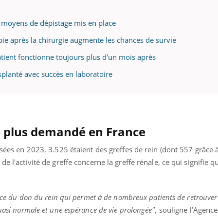
 moyens de dépistage mis en place
ie après la chirurgie augmente les chances de survie
« jumeau numérique » pour
COUP DE FOOD sur le
tube
Youtube
iliter l’accès à la médecine
atient fonctionne toujours plus d'un mois après
Youtube
Coup de food sur le diabèt
ventive
nouveau rendez-vous culi
splanté avec succès en laboratoire
établissement lié à un groupe
bouscule les idées reçues
ualiste innove en matière de bilan de
épisode, une ...
é : l'utilisation d'un « jumeau
érique » permet ...
le plus demandé en France
lisées en 2023, 3.525 étaient des greffes de rein (dont 557 grâce
e l'activité de greffe concerne la greffe rénale, ce qui signifie qu
tance du don du rein qui permet à de nombreux patients de retrouve
quasi normale et une espérance de vie prolongée",
souligne l’Agence