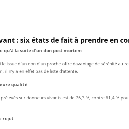
TDAH : quel est ce
Insuffis
traitement autorisé aux
comment
États-Unis ?
préveni
vant : six états de fait à prendre en 
ide qu'à la suite d'un don post mortem
fe issue d'un don d’un proche offre davantage de sérénité au re
l n’y a en effet pas de liste d'attente.
leure qualité
s prélevés sur donneurs vivants est de 76,3 %, contre 61,4 % pour
e rejet