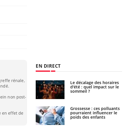
EN DIRECT
greffe rénale,
: le mystère de la
Le décalage des horaires
andé.
ine de Proust"
d'été : quel impact sur le
pliqué
sommeil ?
rein non post-
nce au gluten : les
Grossesse : ces polluants
es
pourraient influencer le
 en effet de
ndations de la
poids des enfants