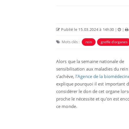
Publié le 15.03.2024 à 14h30
|
|
Mots clés :
rein
greffe d'organes
Alors que la semaine nationale de
sensibilisation aux maladies du rein
s’achève,
l’Agence de la biomédecin
e et chaleur : ce
Mordue par un
explique pourquoi il est important 
a science
barracuda, une petite fille
secourue grâce à un
considérer le don de cet organe lor
réflexe essentiel
proche le nécessite et qu'on est enc
ce monde.
phone nuit-il à
Légionellose en Suisse :
tissage de la
quelle est l’origine de la
contamination ?