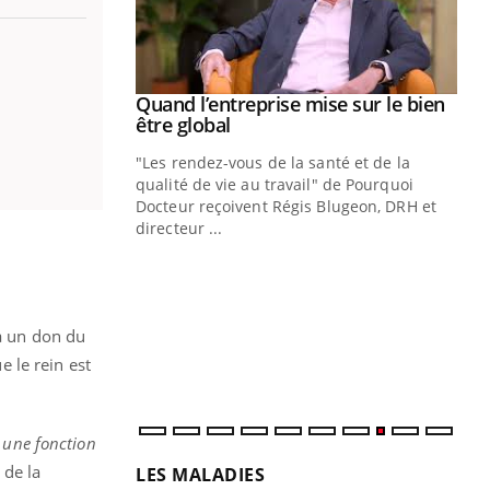
Youtube
 diabète
Quand l’entreprise mise sur le bien
Youtube
Youtube
être global
e, c'est votre
"Les rendez-vous de la santé et de la
naire qui
qualité de vie au travail" de Pourquoi
 ! Dans cet
Docteur reçoivent Régis Blugeon, DRH et
directeur ...
Ec
You
quo
Dan
der
 à un don du
com
e le rein est
et é
r une fonction
 de la
LES MALADIES