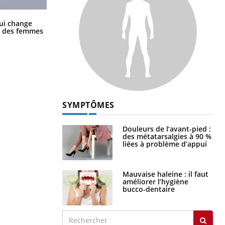
La sieste empêche-t-elle de dormir
ui change
la nuit ?
ge des femmes
SYMPTÔMES
Douleurs de l’avant-pied :
des métatarsalgies à 90 %
liées à problème d’appui
Mauvaise haleine : il faut
améliorer l’hygiène
bucco-dentaire