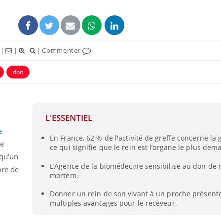
|
|
|
Commenter
don
L'ESSENTIEL
e
En France, 62 % de l'activité de greffe concerne la 
Comment gérer le
Cerveau 
de
ce qui signifie que le rein est l’organe le plus dem
sommeil des enfants en
"madele
vacances ?
enfin ex
squ'un
L’Agence de la biomédecine sensibilise au don de 
ore de
mortem.
Bilan prévention : ce que
Intoléra
les kinés pourront
nouvell
Donner un rein de son vivant à un proche présente
bientôt faire
recomma
multiples avantages pour le receveur.
HAS