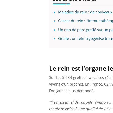
Maladies du rein : de nouveaux
Cancer du rein : l’immunothérap
Youtube
 Mains : se
Diabète & Ramadan 2026
Un 
Youtube
You
outube
fac
Un rein de porc greffé sur un p
Le Ramadan approche, et, pour de
pré
un tout nouveau
nombreuses personnes atteintes de
Greffe : un rein cryogénisé tran
Un 
lage, piscine,
diabète, c'est une période de questions, de
mut
air… Nos mains
défis, mais ...
sant
num
Le rein est l’organe 
Sur les 5.634 greffes françaises réa
vivant d’un proche). En France, 62 % d
l’organe le plus demandé.
"Il est essentiel de rappeler l'impor
rénale associée à une qualité de vie 