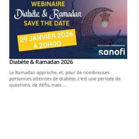
Youtube
Diabète & Ramadan 2026
Youtube
Le Ramadan approche, et, pour de nombreuses
vie !
personnes atteintes de diabète, c'est une période de
…
questions, de défis, mais ...
Un 
You
à l
Un é
mati