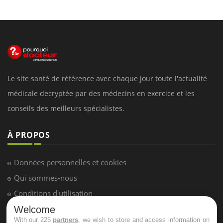
Le site santé de référence avec chaque jour toute l'actualité
médicale decryptée par des médecins en exercice et les
conseils des meilleurs spécialistes.
À PROPOS
Données personnelles et cookies
Qui sommes-nous
Conditions d'utilisation
Plan du site
Welcome
With our 225
partners
, we wish to store and access information on