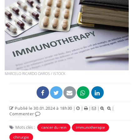
MARCELO RICARDO DAROS / ISTOCK
Publié le 30.01.2024 à 18h30
|
|
|
|
|
Commenter
Mots clés :
cancer du rein
immunotherapie
chirurgie