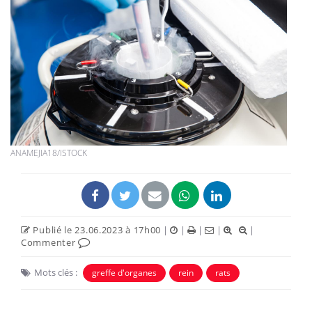
ANAMEJIA18/ISTOCK
Publié le 23.06.2023 à 17h00
|
|
|
|
|
Commenter
Mots clés :
greffe d'organes
rein
rats