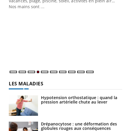
Vacances, plage, piscine, soleil, activités en plein air…
Nos mains sont ...
Dia
You
Le 
pers
ques
LES MALADIES
Hypotension orthostatique : quand la
pression artérielle chute au lever
Drépanocytose : une déformation des
globules rouges aux conséquences