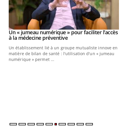
Un « jumeau numérique » pour faciliter l’accès
Youtube
Youtube
à la médecine préventive
Un établissement lié à un groupe mutualiste innove en
e
matière de bilan de santé : l'utilisation d'un « jumeau
numérique » permet ...
COU
You
Coup
vous
épis