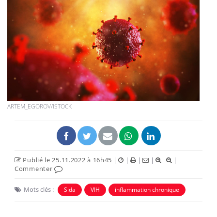
ARTEM_EGOROV/ISTOCK
Publié le 25.11.2022 à 16h45
|
|
|
|
|
Commenter
Mots clés :
Sida
VIH
inflammation chronique