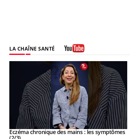
LA CHAÎNE SANTÉ
Youtube
Eczéma chronique des mains : les symptômes
Youtube
Youtube
(2/3)