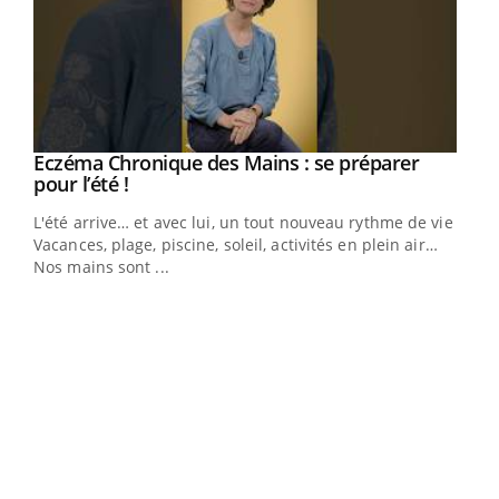
Eczéma Chronique des Mains : se préparer
Youtube
Youtube
pour l’été !
L'été arrive… et avec lui, un tout nouveau rythme de vie !
Vacances, plage, piscine, soleil, activités en plein air…
Nos mains sont ...
Dia
You
Le 
pers
ques