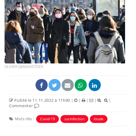
OLIVIER DJIANN/ISTOCK
Publié le 11.11.2022 à 11h00
|
|
|
|
|
Commenter
Mots clés :
Covid-19
surinfection
étude