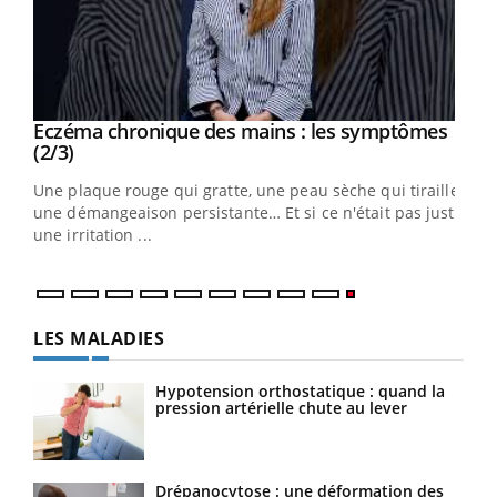
Eczéma chronique des mains : les symptômes
Youtube
Youtube
(2/3)
ris,
Une plaque rouge qui gratte, une peau sèche qui tiraille,
une démangeaison persistante… Et si ce n'était pas juste
une irritation ...
LES MALADIES
Hypotension orthostatique : quand la
pression artérielle chute au lever
Drépanocytose : une déformation des