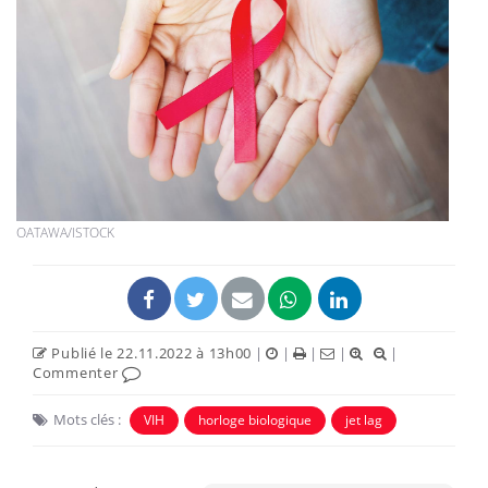
OATAWA/ISTOCK
Publié le 22.11.2022 à 13h00
|
|
|
|
|
Commenter
Mots clés :
VIH
horloge biologique
jet lag