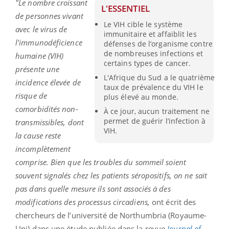
"Le nombre croissant
L'ESSENTIEL
de personnes vivant
Le VIH cible le système
avec le virus de
immunitaire et affaiblit les
l'immunodéficience
défenses de l’organisme contre
de nombreuses infections et
humaine (VIH)
certains types de cancer.
présente une
L'Afrique du Sud a le quatrième
incidence élevée de
taux de prévalence du VIH le
risque de
plus élevé au monde.
comorbidités non-
À ce jour, aucun traitement ne
permet de guérir l’infection à
transmissibles, dont
VIH.
la cause reste
incomplètement
comprise. Bien que les troubles du sommeil soient
souvent signalés chez les patients séropositifs, on ne sait
pas dans quelle mesure ils sont associés à des
modifications des processus circadiens,
ont écrit des
chercheurs de l’université de Northumbria (Royaume-
Uni) dans une étude publiée dans la revue
Journal of