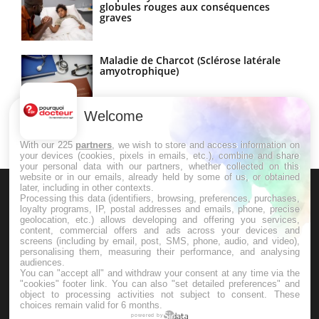
globules rouges aux conséquences
graves
Maladie de Charcot (Sclérose latérale
amyotrophique)
Welcome
With our 225
partners
, we wish to store and access information on
your devices (cookies, pixels in emails, etc.), combine and share
your personal data with our partners, whether collected on this
website or in our emails, already held by some of us, or obtained
later, including in other contexts.
Processing this data (identifiers, browsing, preferences, purchases,
loyalty programs, IP, postal addresses and emails, phone, precise
geolocation, etc.) allows developing and offering you services,
content, commercial offers and ads across your devices and
screens (including by email, post, SMS, phone, audio, and video),
Le site santé de référence avec chaque jour toute l'actualité
personalising them, measuring their performance, and analysing
audiences.
médicale decryptée par des médecins en exercice et les
You can "accept all" and withdraw your consent at any time via the
"cookies" footer link
. You can also "set detailed preferences" and
conseils des meilleurs spécialistes.
object to processing activities not subject to consent. These
choices remain valid for 6 months.
powered by