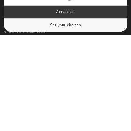
À PROPOS
Accept all
Données personnelles et cookies
Set your choices
Cookies settings
Qui sommes-nous
Conditions d'utilisation
Plan du site
Mentions Légales
Nous contacter
NEWSLETTER
Recevez toutes les semaines les meilleures infos santé
S'INSCRIRE