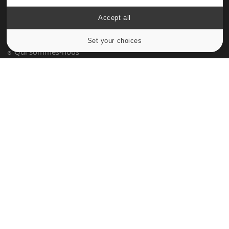
À PROPOS
Accept all
Données personnelles et cookies
Set your choices
Cookies settings
Qui sommes-nous
Conditions d'utilisation
Plan du site
Mentions Légales
Nous contacter
NEWSLETTER
Recevez toutes les semaines les meilleures infos santé
S'INSCRIRE