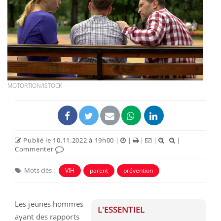
MOTORTION/ISTOCK
Publié le 10.11.2022 à 19h00
|
|
|
|
|
Commenter
Mots clés :
VIH
parent
prévention
Les jeunes hommes
L'ESSENTIEL
ayant des rapports