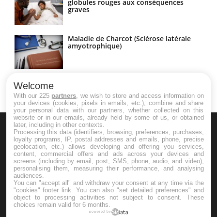
globules rouges aux conséquences
graves
Maladie de Charcot (Sclérose latérale
amyotrophique)
Welcome
With our 225
partners
, we wish to store and access information on
your devices (cookies, pixels in emails, etc.), combine and share
your personal data with our partners, whether collected on this
website or in our emails, already held by some of us, or obtained
later, including in other contexts.
Processing this data (identifiers, browsing, preferences, purchases,
loyalty programs, IP, postal addresses and emails, phone, precise
geolocation, etc.) allows developing and offering you services,
content, commercial offers and ads across your devices and
screens (including by email, post, SMS, phone, audio, and video),
personalising them, measuring their performance, and analysing
Le site santé de référence avec chaque jour toute l'actualité
audiences.
You can "accept all" and withdraw your consent at any time via the
médicale decryptée par des médecins en exercice et les
"cookies" footer link
. You can also "set detailed preferences" and
object to processing activities not subject to consent. These
conseils des meilleurs spécialistes.
choices remain valid for 6 months.
powered by