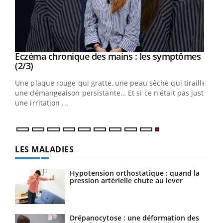
Eczéma chronique des mains : les symptômes
Youtube
Youtube
(2/3)
ris,
Une plaque rouge qui gratte, une peau sèche qui tiraille,
une démangeaison persistante… Et si ce n'était pas juste
une irritation ...
LES MALADIES
Hypotension orthostatique : quand la
pression artérielle chute au lever
Drépanocytose : une déformation des