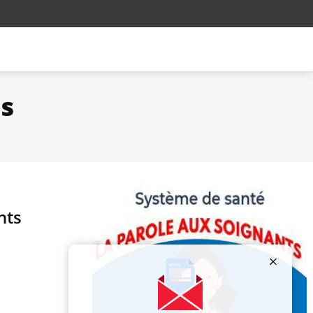
s
nts