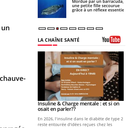
e et chaleur : ce
Mordue par un barracuda,
la science
une petite fille secourue
grâce à un réflexe essentiel
r un
LA CHAÎNE SANTÉ
Youtube
 chauve-
prendre pour
Insuline & Charge mentale : et si on
Youtube
Youtube
osait en parler??
illard mental ou
En 2026, l'insuline dans le diabète de type 2
tômes de la
reste entourée d'idées reçues chez les