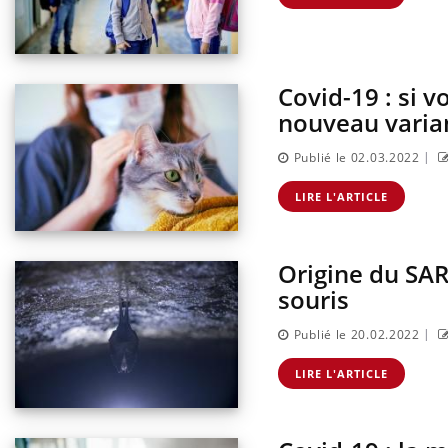
Covid-19 : si v
nouveau varian
|
Publié le 02.03.2022
LIRE L'ARTICLE
Origine du SAR
souris
|
Publié le 20.02.2022
Eczé
Yout
LIRE L'ARTICLE
expl
Il y 
d'aut