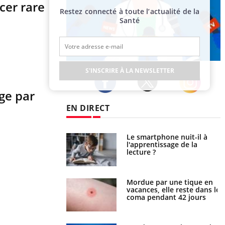
cer rare
Restez connecté à toute l’actualité de la
Santé
Publicité
S'INSCRIRE À LA NEWSLETTER
age par
Twitter
Facebook
Instagram
EN DIRECT
a pourrait-il freiner
Le smartphone nuit-il à
gation du cancer ?
l'apprentissage de la
lecture ?
i manger moins de
Mordue par une tique en
s pourrait
vacances, elle reste dans le
ent être bénéfique
coma pendant 42 jours