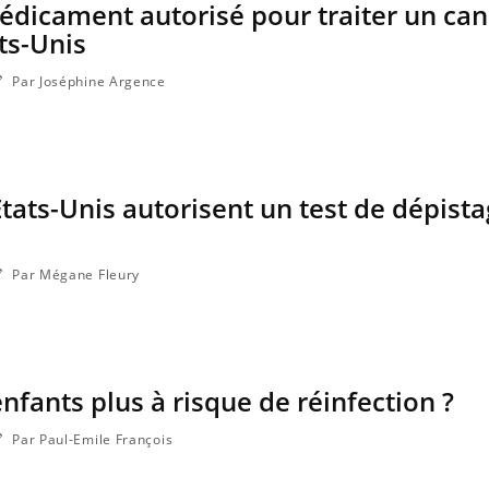
dicament autorisé pour traiter un can
ts-Unis
Par Joséphine Argence
États-Unis autorisent un test de dépist
Par Mégane Fleury
VIH : la fin du comprimé
Le Viagr
tous les jours se profile-t-
la propa
elle enfin ?
enfants plus à risque de réinfection ?
Pourquoi votre ventre
Pourquo
gâche-t-il les premiers
protéine
jours de vos vacances ?
finalem
Par Paul-Emile François