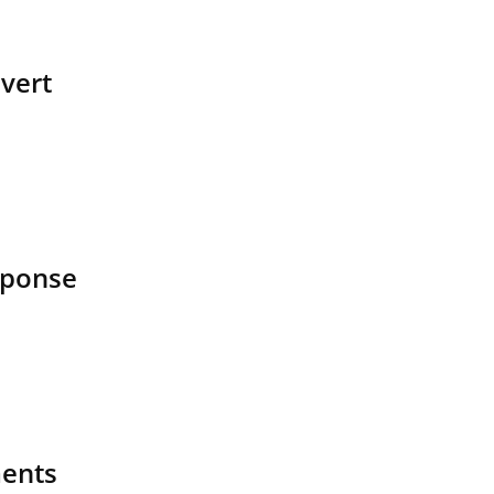
vert
éponse
ments