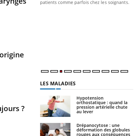
haryngés
les ce qui la rend
patients comme parfois chez les soignants.
Y
p
L
r
s
..
origine
LES MALADIES
Hypotension
orthostatique : quand la
ujours ?
pression artérielle chute
au lever
Drépanocytose : une
déformation des globules
rouges aux conséquences