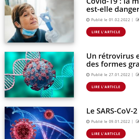
Covid-19 : la 
sur l
est-elle dange
|
Publié le 01.02.2022
LIRE L'ARTICLE
Un rétrovirus 
des formes gra
|
Publié le 27.01.2022
LIRE L'ARTICLE
Le SARS-CoV-2 c
|
Publié le 09.01.2022
LIRE L'ARTICLE