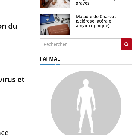
graves
Maladie de Charcot
(Sclérose latérale
on du
amyotrophique)
J'AI MAL
virus et
nce