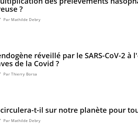
multiplication des prélèvements nasop
a maladie d'un proche c'est montrer ...
carence en fer sont multip
reuse ?
...
Par Mathilde Debry
endogène réveillé par le SARS-CoV-2 à l'
ves de la Covid ?
Par Thierry Borsa
irculera-t-il sur notre planète pour to
Par Mathilde Debry