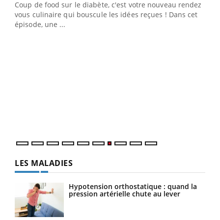
Coup de food sur le diabète, c'est votre nouveau rendez-
 en
vous culinaire qui bouscule les idées reçues ! Dans cet
u
épisode, une ...
Qua
You
"Les
trav
DRH 
LES MALADIES
Hypotension orthostatique : quand la
pression artérielle chute au lever