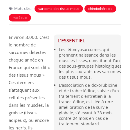
Mots clés :
sarcome des tissus mous
chimiothérapie
molécule
Environ 3.000. C’est
L'ESSENTIEL
le nombre de
Les léiomyosarcomes, qui
sarcomes détectés
prennent naissance dans les
chaque année en
muscles lisses, constituent l’un
des sous-groupes histologiques
France qui sont dit «
les plus courants des sarcomes
des tissus mous ».
des tissus mous.
Ces derniers
L'association de doxorubicine
s’attaquent aux
et de trabectédine, suivie d'un
traitement d'entretien à la
cellules présentes
trabectédine, est liée à une
dans les muscles, la
amélioration de la survie
graisse (tissus
globale, s’élevant à 33 mois
contre 24 mois en cas de
adipeux), ou encore
traitement standard.
les nerfs. Ils