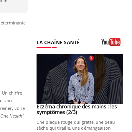
inte
 déterminante
LA CHAÎNE SANTÉ
Youtube
 Un chiffre
els au
 mains : au
Eczéma chronique des mains : les
Youtube
reiner, voire
be
Youtube
symptômes (2/3)
"
One Health
"
ès Zaraa,
Une plaque rouge qui gratte, une peau
us explique
sèche qui tiraille, une démangeaison