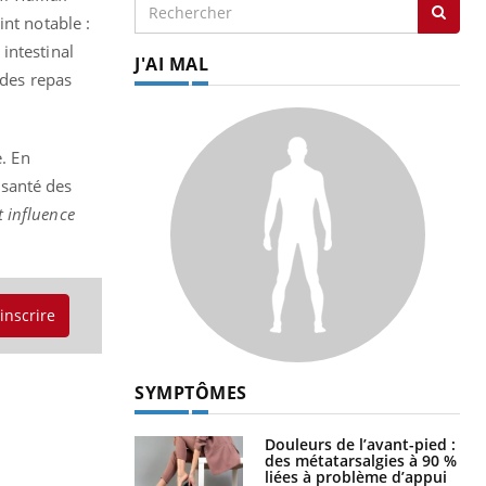
nt notable :
intestinal
J'AI MAL
 des repas
e. En
a santé des
t influence
'inscrire
SYMPTÔMES
Douleurs de l’avant-pied :
des métatarsalgies à 90 %
liées à problème d’appui