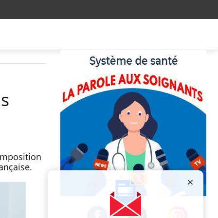
ns
omposition
ançaise.
Publicité