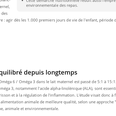
Cette démarche nutritionnelle réduit aussi l’empre
environnementale des repas.
ernel,
é des
e : agir dès les 1.000 premiers jours de vie de l'enfant, période
quilibré depuis longtemps
Oméga 6 / Oméga 3 dans le lait maternel est passé de 5:1 à 15:1.
méga 3, notamment l'acide alpha-linolénique (ALA), sont essenti
nd l’entreprise mise sur le bien
Eczéma chronique des
tube
Youtube
on et à la régulation de l'inflammation. L'étude visait donc à f
Youtube
Youtu
e global
quotidien (3/3)
 alimentation animale de meilleure qualité, selon une approche 
 rendez-vous de la santé et de la
Dans cette vidéo, le Dr In
ine, animale et environnementale.
ité de vie au travail" de Pourquoi
dermatologue à Paris, vo