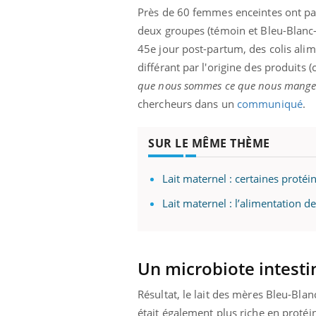
ère de bilan de
Doc
épisode, une ...
Près de 60 femmes enceintes ont part
« jumeau
dire
deux groupes (témoin et Bleu-Blanc
45e jour post-partum, des colis alim
différant par l'origine des produits 
que nous sommes ce que nous mangeo
chercheurs dans un
communiqué
.
SUR LE MÊME THÈME
Lait maternel : certaines protéi
Lait maternel : l’alimentation d
Un microbiote intestin
Résultat, le lait des mères Bleu-Bl
était également plus riche en prot