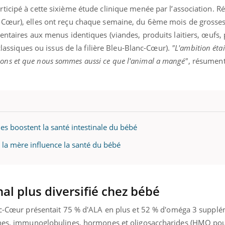
teur reçoivent Régis Blugeon, DRH et
comment protéger vos ma
icipé à cette sixième étude clinique menée par l’association. Ré
cteur ...
et éviter les ...
-Cœur), elles ont reçu chaque semaine, du 6ème mois de grosses
entaires aux menus identiques (viandes, produits laitiers, œufs, p
(classiques ou issus de la filière Bleu-Blanc-Cœur).
"L'ambition éta
ns et que nous sommes aussi ce que l'animal a mangé"
, résument
nes boostent la santé intestinale du bébé
e la mère influence la santé du bébé
al plus diversifié chez bébé
anc-Cœur présentait 75 % d'ALA en plus et 52 % d'oméga 3 supplém
éines, immunoglobulines, hormones et oligosaccharides (HMO po