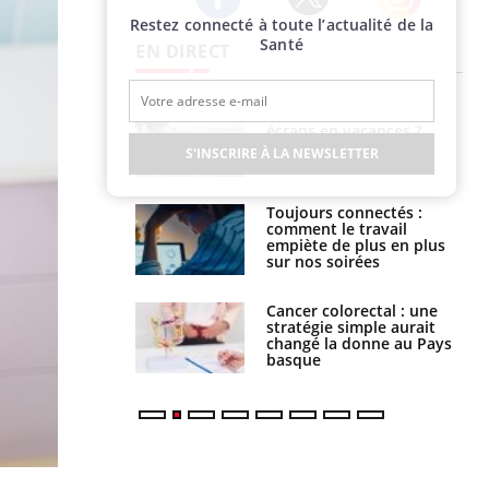
Restez connecté à toute l’actualité de la
Twitter
Facebook
Instagram
Santé
EN DIRECT
us : un cas
Comment oublier les
chez un touriste
écrans en vacances ?
ce
S'INSCRIRE À LA NEWSLETTER
é infantile : un
Toujours connectés :
s’interroge sur
comment le travail
x élevé en France
empiète de plus en plus
sur nos soirées
e à risque : ce jus
Cancer colorectal : une
attire l'attention
stratégie simple aurait
rcheurs
changé la donne au Pays
basque