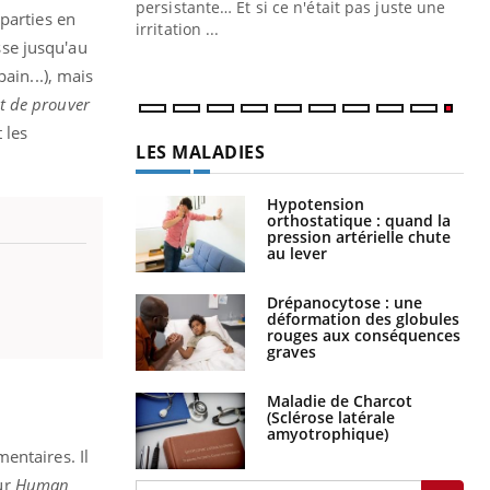
ins au quotidien
persistante… Et si ce n'était pas juste une
parties en
irritation ...
se jusqu'au
ain...), mais
it de prouver
 les
LES MALADIES
Hypotension
orthostatique : quand la
pression artérielle chute
au lever
Drépanocytose : une
déformation des globules
rouges aux conséquences
graves
Maladie de Charcot
(Sclérose latérale
amyotrophique)
entaires. Il
ur
Human