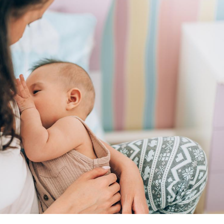
Hantavir
détecté 
en Fran
Mortalit
rapport 
son tau
Grossess
naturel 
des che