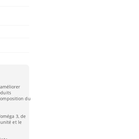
améliorer
oduits
 composition du
’oméga 3, de
nité et le