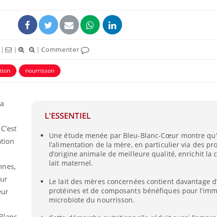
|
|
|
Commenter
tion
nourrisson
la
L'ESSENTIEL
C'est
Une étude menée par Bleu-Blanc-Cœur montre qu’
ation
l’alimentation de la mère, en particulier via des pr
d’origine animale de meilleure qualité, enrichit la
lait maternel.
nnes,
our
Le lait des mères concernées contient davantage d
protéines et de composants bénéfiques pour l’immu
eur
microbiote du nourrisson.
-Blanc-