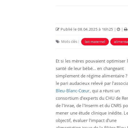
Publié le 08.04.2025 à 16h25
|
|
Mots clés :
lait maternel
alimenta
Et si les mères pouvaient optimiser 
santé de leur bébé... en changeant
simplement de régime alimentaire ? 
le pari audacieux relevé par l'associ
Bleu-Blanc-Cœur
, qui a réuni un
consortium d'experts du CHU de Re
de l'Inrae, de l'Inserm et du CNRS p
mener une étude clinique inédite. L
objectif, évaluer l'impact d'une
alimentation issue de la filière Bleu