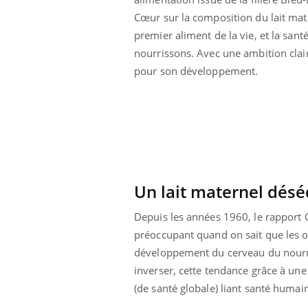
Cœur sur la composition du lait mat
premier aliment de la vie, et la sant
nourrissons. Avec une ambition clair
pour son développement.
Un lait maternel désé
Depuis les années 1960, le rapport 
préoccupant quand on sait que les o
Youtube
ue » pour
COUP DE FOOD sur le diabète
Qua
Youtube
You
développement du cerveau du nourriss
médecine
êtr
inverser, cette tendance grâce à une
Coup de food sur le diabète, c'est votre
"Les
nouveau rendez-vous culinaire qui
(de santé globale) liant santé huma
 groupe
qual
bouscule les idées reçues ! Dans cet