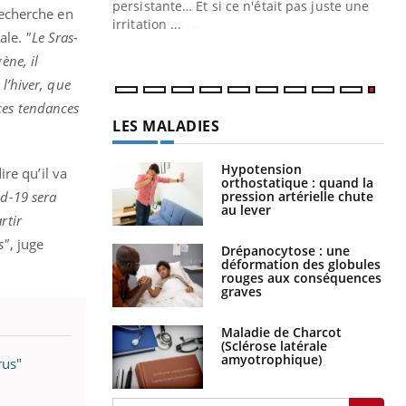
ins au quotidien
persistante… Et si ce n'était pas juste une
recherche en
irritation ...
nale.
"Le Sras-
ène, il
l’hiver, que
 ces tendances
LES MALADIES
Hypotension
re qu’il va
orthostatique : quand la
pression artérielle chute
id-19 sera
au lever
rtir
s"
, juge
Drépanocytose : une
déformation des globules
rouges aux conséquences
graves
Maladie de Charcot
(Sclérose latérale
amyotrophique)
rus"