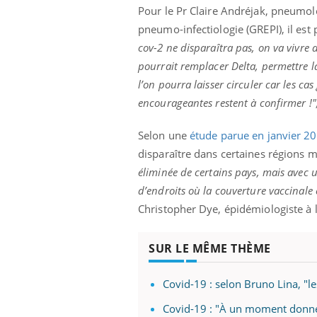
ère de bilan de
Doc
épisode, une ...
Pour le Pr Claire Andréjak, pneumo
« jumeau
dire
pneumo-infectiologie (GREPI), il es
cov-2 ne disparaîtra pas, on va vivre 
pourrait remplacer Delta, permettre la
l’on pourra laisser circuler car les cas
encourageantes restent à confirmer !"
Selon une
étude parue en janvier 2
disparaître dans certaines régions ma
éliminée de certains pays, mais avec u
d’endroits où la couverture vaccinale
Christopher Dye, épidémiologiste à l
SUR LE MÊME THÈME
Covid-19 : selon Bruno Lina, "le
Covid-19 : "À un moment donné, il