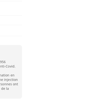
 956
nti-Covid.
nation en
e injection
ersonnes ont
 de la