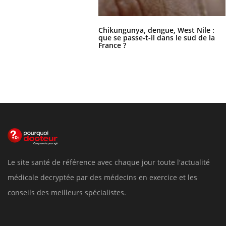
Chikungunya, dengue, West Nile :
que se passe-t-il dans le sud de la
France ?
Le site santé de référence avec chaque jour toute l'actualité
médicale decryptée par des médecins en exercice et les
conseils des meilleurs spécialistes.