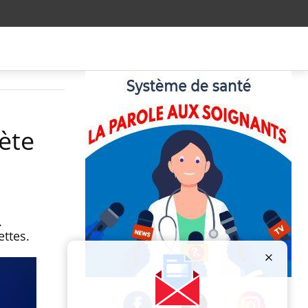
nète
.
iettes.
Publicité