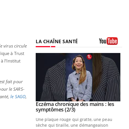
LA CHAÎNE SANTÉ
e virus circule
Youtube
ique à Trust
 l’Institut
est fait pour
pour le SARS-
santé,
le SAGO
,
 mains : au
Eczéma chronique des mains : les
Youtube
be
Youtube
symptômes (2/3)
ès Zaraa,
Une plaque rouge qui gratte, une peau
us explique
sèche qui tiraille, une démangeaison