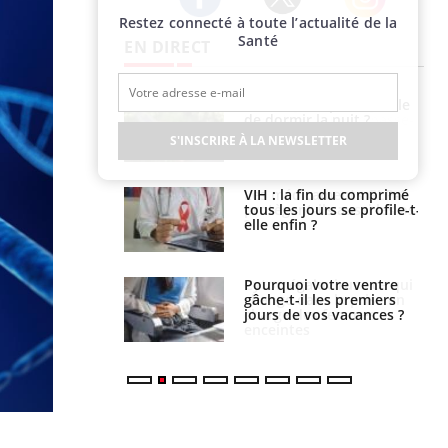
Restez connecté à toute l’actualité de la
Twitter
Facebook
Instagram
Santé
EN DIRECT
unya, dengue,
La sieste empêche-t-elle
e : que se passe-
de dormir la nuit ?
s le sud de la
S'INSCRIRE À LA NEWSLETTER
icaments GLP-1
VIH : la fin du comprimé
t-ils aussi les os
tous les jours se profile-t-
elle enfin ?
alovirus : ce qui
Pourquoi votre ventre
ans la prise en
gâche-t-il les premiers
des femmes
jours de vos vacances ?
es