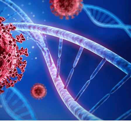
Chikung
West Nil
t-il dan
France ?
Les méd
protègen
?
Cytomég
change d
charge 
enceint