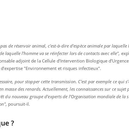
a pas de réservoir animal, c’est-à-dire d’espèce animale par laquelle l
de laquelle l’homme va se réinfecter lors de contacts avec elle",
expl
sable adjoint de la Cellule d’Intervention Biologique d’Urgence à
t d’expertise "Environnement et risques infectieux".
ssaire, pour stopper cette transmission. C’est par exemple ce qui s’
 en masse des renards. Actuellement, les connaissances sur ce sujet 
térêt du nouveau groupe d’experts de l’Organisation mondiale de la 
nd l’entreprise mise sur le bien
Eczéma chronique des
tube
Youtube
on",
poursuit-il.
Youtube
Youtu
e global
quotidien (3/3)
 rendez-vous de la santé et de la
Dans cette vidéo, le Dr In
ue ?
ité de vie au travail" de Pourquoi
dermatologue à Paris, vo