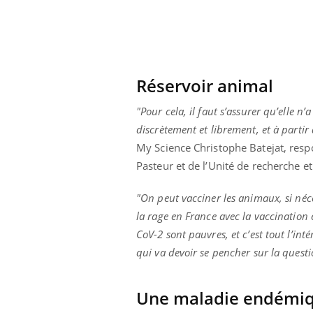
Réservoir animal
"Pour cela, il faut s’assurer qu’elle n’
discrètement et librement, et à partir 
My Science Christophe Batejat, respon
Pasteur et de l’Unité de recherche e
"On peut vacciner les animaux, si néce
la rage en France avec la vaccination
CoV-2 sont pauvres, et c’est tout l’in
Youtube
ue » pour
COUP DE FOOD sur le diabète
Qua
Youtube
You
qui va devoir se pencher sur la questi
médecine
êtr
Coup de food sur le diabète, c'est votre
"Les
nouveau rendez-vous culinaire qui
Une maladie endémiq
 groupe
qual
bouscule les idées reçues ! Dans cet