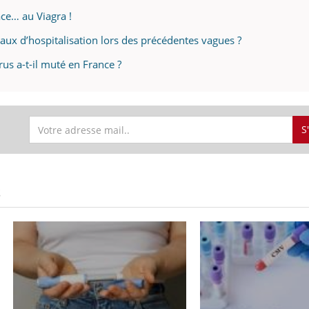
âce… au Viagra !
eaux d’hospitalisation lors des précédentes vagues ?
rus a-t-il muté en France ?
S
S