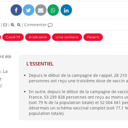
|
|
|
Commenter
Covid-19
éradication
crise sanitaire
Panaris
nt été
L'ESSENTIEL
e. La
Depuis le début de la campagne de rappel, 28 210
e
personnes ont reçu une troisième dose de vaccin a
?
En outre, depuis le début de la campagne de vacci
France, 53 239 828 personnes ont reçu au moins un
(soit 79 % de la population totale) et 52 004 661 p
désormais un schéma vaccinal complet (soit 77,1 %
population totale).