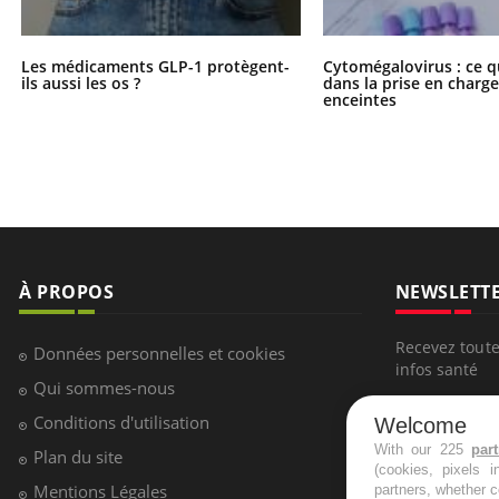
Les médicaments GLP-1 protègent-
Cytomégalovirus : ce q
ils aussi les os ?
dans la prise en char
enceintes
À PROPOS
NEWSLETT
Recevez toute
Données personnelles et cookies
infos santé
Qui sommes-nous
Conditions d'utilisation
Welcome
With our 225
par
Plan du site
(cookies, pixels 
S'INSCRI
Mentions Légales
partners, whether c