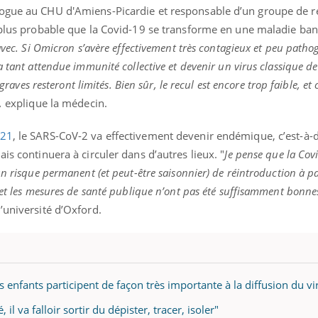
teur reçoivent Régis Blugeon, DRH et
comment protéger vos ma
logue au CHU d'Amiens-Picardie et responsable d’un groupe de 
cteur ...
et éviter les ...
t plus probable que la Covid-19 se transforme en une maladie ba
avec. Si Omicron s’avère effectivement très contagieux et peu pathog
 tant attendue immunité collective et devenir un virus classique de 
 graves resteront limités. Bien sûr, le recul est encore trop faible, et
,
explique la médecin.
021
, le SARS-CoV-2 va effectivement devenir endémique, c’est-à-di
is continuera à circuler dans d’autres lieux. "
Je pense que la Cov
n risque permanent (et peut-être saisonnier) de réintroduction à pa
 et les mesures de santé publique n’ont pas été suffisamment bonne
’université d’Oxford.
s enfants participent de façon très importante à la diffusion du vi
 va falloir sortir du dépister, tracer, isoler"