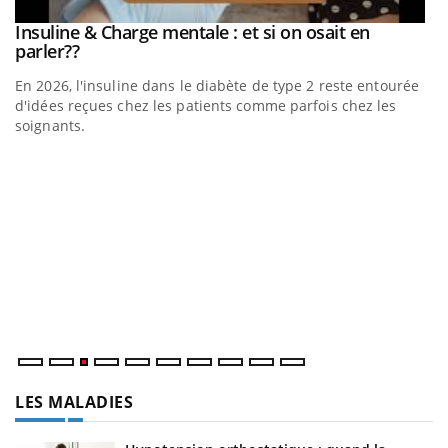
be
Insuline & Charge mentale : et si on osait en
Youtube
Youtube
parler??
En 2026, l'insuline dans le diabète de type 2 reste entourée
a
d'idées reçues chez les patients comme parfois chez les
soignants.
E
Yo
l’
L'
Va
ma
LES MALADIES