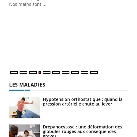
Nos mains sont ...
Dia
You
Le 
pers
ques
LES MALADIES
Hypotension orthostatique : quand la
pression artérielle chute au lever
Drépanocytose : une déformation des
globules rouges aux conséquences
graves