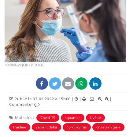
MARIANVEJCIK / ISTOCK.
Publié le 07.01.2022 à 15h00
|
|
|
|
|
Commenter
Mots clés :
Covid-19
squames
Uvéite
trachée
variant delta
coronavirus
crise sanitaire