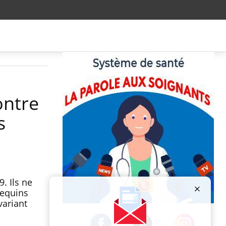
ontre
s
. Ils ne
requins
variant
Publicité