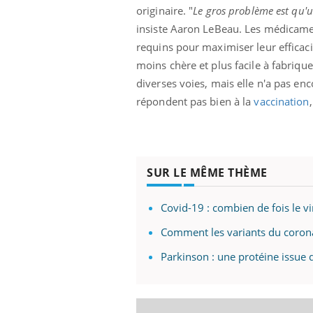
originaire. "
Le gros problème est qu'
insiste Aaron LeBeau. Les médicame
requins pour maximiser leur efficac
moins chère et plus facile à fabriqu
 Mains :
Carence en fer : comprendre pour
Ins
Youtube
You
Youtube
Youtube
prévenir
osa
diverses voies, mais elle n'a pas en
répondent pas bien à la
vaccination
aciles à aborder...
Fatigue, irritabilité, brouillard mental ou
En 2
poser des
même alopécie… Les symptômes de la
rest
'un proche c'est
carence en fer sont multiples ce qui la rend
pat
...
SUR LE MÊME THÈME
Covid-19 : combien de fois le vi
Comment les variants du coronav
Parkinson : une protéine issue 