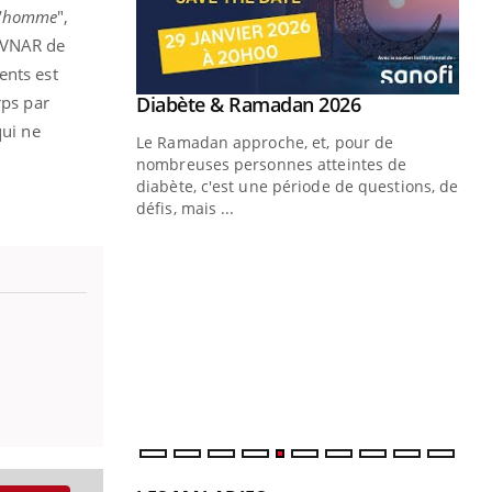
 l'homme
",
s VNAR de
ents est
Youtube
rps par
 Mains : se
Diabète & Ramadan 2026
Youtube
outube
qui ne
Le Ramadan approche, et, pour de
 un tout nouveau
nombreuses personnes atteintes de
plage, piscine,
diabète, c'est une période de questions, de
 air… Nos mains
défis, mais ...
Un
You
fac
pr
Un 
mut
san
num