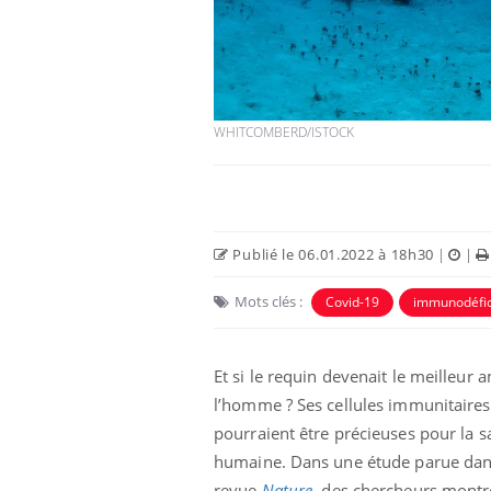
WHITCOMBERD/ISTOCK
Publié le 06.01.2022 à 18h30
|
|
Mots clés :
Covid-19
immunodéfic
éviter une otite
Grossesse à risque : ce jus
les vacances ?
naturel attire l'attention
des chercheurs
Et si le requin devenait le meilleur 
l’homme ? Ses cellules immunitaires
us : un cas
Comment oublier les
chez un touriste
écrans en vacances ?
pourraient être précieuses pour la s
e
humaine. Dans une étude parue dan
revue
Nature
, des chercheurs montr