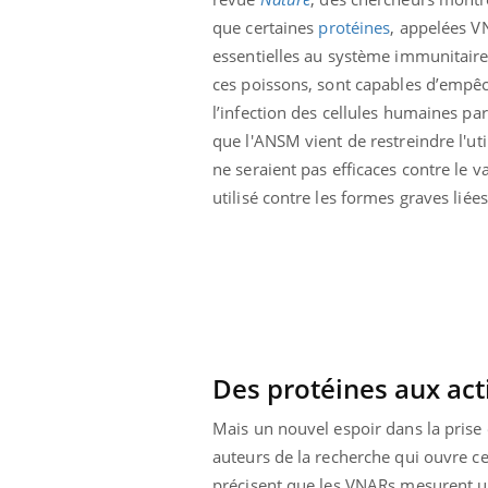
 infantile : un
Toujours connectés :
que certaines
protéines
, appelées V
s’interroge sur
comment le travail
 élevé en France
empiète de plus en plus
essentielles au système immunitair
sur nos soirées
ces poissons, sont capables d’empê
l’infection des cellules humaines par
que l'ANSM vient de restreindre l'uti
ne seraient pas efficaces contre le 
utilisé contre les formes graves liées
Des protéines aux act
Mais un nouvel espoir dans la prise 
auteurs de la recherche qui ouvre ce
précisent que les VNARs mesurent un