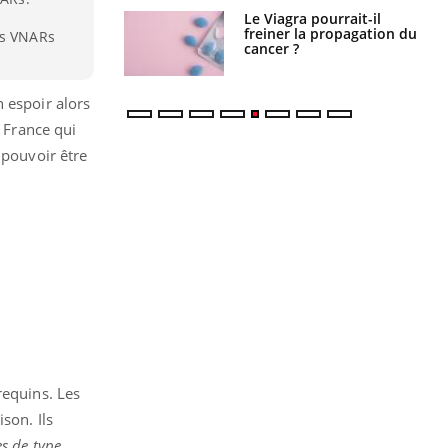
 fin du comprimé
Le Viagra pourrait-il
 jours se profile-t-
freiner la propagation du
es VNARs
n ?
cancer ?
 espoir alors
n France qui
 pouvoir être
requins. Les
son. Ils
es de type