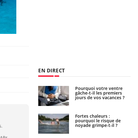
EN DIRECT
alovirus : ce qui
Pourquoi votre ventre
ans la prise en
gâche-t-il les premiers
des femmes
jours de vos vacances ?
es
e empêche-t-elle
Fortes chaleurs :
r la nuit ?
pourquoi le risque de
noyade grimpe-t-il ?
s.
NARs.