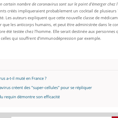
un certain nombre de coronavirus sont sur le point d'émerger chez
nts créés impliqueraient probablement un cocktail de plusieur
ité. Les auteurs expliquent que cette nouvelle classe de médicam
er que les anticorps humains, et peut être administrée dans le co
uline & Charge mentale : et si on
Eczéma Chronique des
tube
Youtube
Youtube
Y
it en parler??
préparer pour l’été !
core été testée chez l’homme. Elle serait destinée aux personnes 
, celles qui souffrent d’immunodépression par exemple.
026, l'insuline dans le diabète de type 2
L'été arrive… et avec lui,
e entourée d'idées reçues chez les
rythme de vie ! Vacances, 
ients comme parfois chez les soignants.
soleil, activités en plein
sont ...
rus a-t-il muté en France ?
irus créent des "super-cellules" pour se répliquer
du requin démontre son efficacité