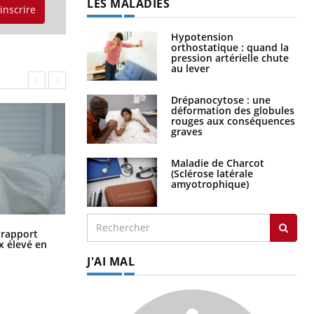
LES MALADIES
'inscrire
Hypotension
orthostatique : quand la
pression artérielle chute
au lever
Drépanocytose : une
déformation des globules
rouges aux conséquences
graves
Maladie de Charcot
(Sclérose latérale
amyotrophique)
Grossesse à risque : ce jus naturel
n rapport
attire l'attention des chercheurs
x élevé en
J'AI MAL