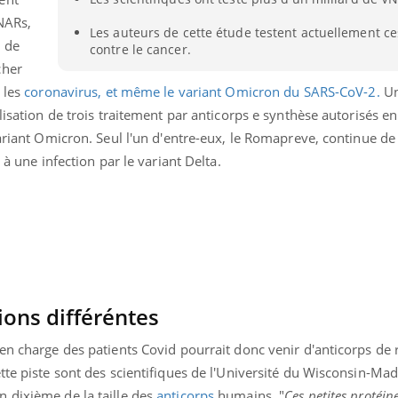
Les médicaments GLP-1
VIH : la
NARs,
protègent-ils aussi les os
tous les
Les auteurs de cette étude testent actuellement c
?
elle enfi
e de
contre le cancer.
cher
 les
coronavirus, et même le variant Omicron du SARS-CoV-2.
Un
lisation de trois traitement par anticorps e synthèse autorisés e
variant Omicron. Seul l'un d'entre-eux, le Romapreve, continue de
 à une infection par le variant Delta.
ions différéntes
en charge des patients Covid pourrait donc venir d'anticorps de 
tte piste sont des scientifiques de l'Université du Wisconsin-Madi
 dixième de la taille des
anticorps
humains. "
Ces petites protéin