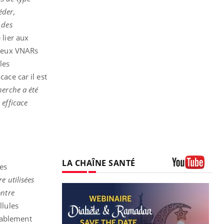
éder,
 des
 lier aux
, deux VNARs
les
cace car il est
herche a été
 efficace
LA CHAÎNE SANTÉ
les
Youtube
e utilisées
ontre
llules
bablement