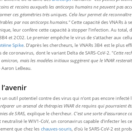
coins et recoins auxquels les anticorps humains ne peuvent pas acc
former ces géométries très uniques. Cela leur permet de reconnaître
érables par nos anticorps humains."
Cette capacité des VNARs à se
ique, leur confère cette capacité à stopper l’infection. Au total
 3B4 et 2C02. Le premier empêche le virus de s’attacher aux cellu
otéine Spike
. D’après les chercheurs, le VNARs 3B4 est le plus effi
es de coronavirus, dont le variant Delta de SARS-CoV-2. "
Cette rec
omicron, mais les modèles initiaux suggèrent que le VNAR resterait
se Aaron LeBeau.
l’avenir
 un outil potentiel contre des virus qui n'ont pas encore infecté 
préparer un arsenal de thérapies VNAR de requins qui pourraient êtr
mies de SRAS,
explique le chercheur.
C’est une sorte d’assurance c
neutralisé le WIV1-CoV, un coronavirus capable d'infecter les ce
llement que chez les
chauves-souris
, d'où le SARS-CoV-2 est pro