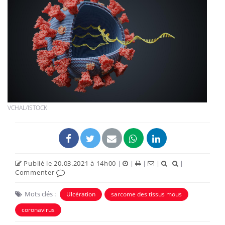
VCHAL/ISTOCK
Publié le 20.03.2021 à 14h00
|
|
|
|
|
Commenter
Mots clés :
Ulcération
sarcome des tissus mous
coronavirus