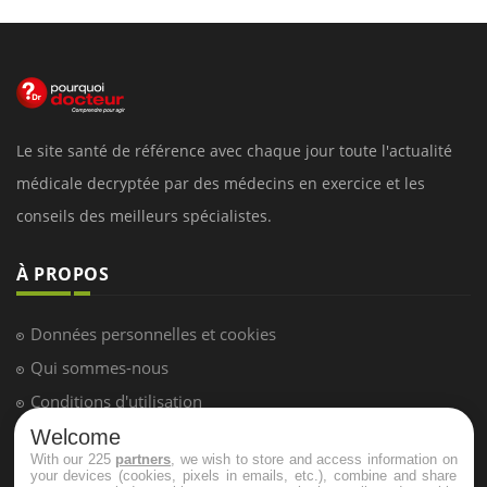
Le site santé de référence avec chaque jour toute l'actualité
médicale decryptée par des médecins en exercice et les
conseils des meilleurs spécialistes.
À PROPOS
Données personnelles et cookies
Qui sommes-nous
Conditions d'utilisation
Plan du site
Welcome
With our 225
partners
, we wish to store and access information on
Mentions Légales
your devices (cookies, pixels in emails, etc.), combine and share