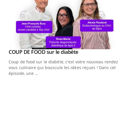
Youtube
cès
COUP DE FOOD sur le diabète
Youtube
Coup de food sur le diabète, c'est votre nouveau rendez-
 en
vous culinaire qui bouscule les idées reçues ! Dans cet
u
épisode, une ...
Qua
You
"Les
trav
DRH 