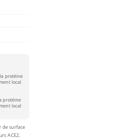
 la protéine
ement local
la protéine
ement local
r de surface
eurs ACE2.