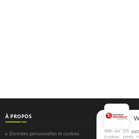
À PROPOS
NEWSLETT
W
Recevez toute
With our 225
par
Données personnelles et cookies
(cookies, pixels 
infos santé