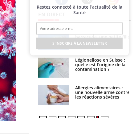
Restez connecté à toute l’actualité de la
Twitter
Facebook
Instagram
Santé
EN DIRECT
par un
Comment gérer le
a, une petite fille
sommeil des enfants en
e grâce à un
vacances ?
S'INSCRIRE À LA NEWSLETTER
essentiel
lose en Suisse :
Bilan prévention : ce que
st l’origine de la
les kinés pourront
nation ?
bientôt faire
s alimentaires :
TDAH : quel est ce
velle arme contre
traitement autorisé aux
tions sévères
États-Unis ?