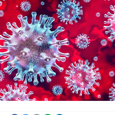
Grossesse et chaleur : ce
Mordue 
que dit la science
barracud
secouru
réflexe 
Le smartphone nuit-il à
Légionel
l'apprentissage de la
quelle e
lecture ?
contami
Mordue par une tique en
Allergie
vacances, elle reste dans
une nou
le coma pendant 42 jours
les réac