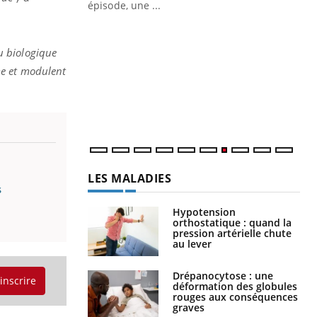
Quand l’entreprise mise sur le bien
Ec
Youtube
You
Youtube
être global
quo
nu biologique
"Les rendez-vous de la santé et de la
Dan
sme et modulent
qualité de vie au travail" de Pourquoi
der
Docteur reçoivent Régis Blugeon, DRH et
com
directeur ...
et é
LES MALADIES
s
Hypotension
orthostatique : quand la
pression artérielle chute
au lever
Drépanocytose : une
'inscrire
déformation des globules
rouges aux conséquences
graves