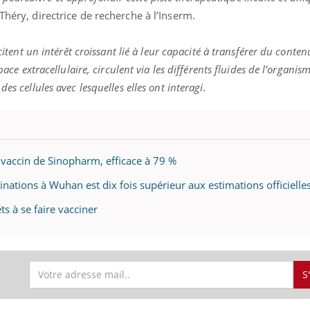
ualiste innove en matière de bilan de
épisode, une ...
Théry, directrice de recherche à l’Inserm.
é : l'utilisation d'un « jumeau
érique » permet ...
scitent un intérêt croissant lié à leur capacité à transférer du conte
space extracellulaire, circulent via les différents fluides de l’organi
es cellules avec lesquelles elles ont interagi.
 vaccin de Sinopharm, efficace à 79 %
ations à Wuhan est dix fois supérieur aux estimations officielle
s à se faire vacciner
S