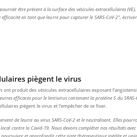
urrait être présent à la surface des vésicules extracellulaires (VE),
 efficacité en tant que leurre pour capturer le SARS-CoV-2",
écriven
lulaires piègent le virus
s ont produit des vésicules extracellulaires exposant l’angiotensi
eurres efficaces pour le lentivirus contenant la protéine S du SRAS-
llulaires piègent le virus et l'empêcher de se fixer.
« jumeau numérique » pour
COUP DE FOOD sur le
tube
Youtube
iliter l’accès à la médecine
servent de leurre au virus SARS-CoV-2 et le neutralisent. Elles pourr
Youtube
Coup de food sur le diabèt
ventive
nouveau rendez-vous culi
t local contre la Covid-19. Nous devons compléter nos résultats avec
établissement lié à un groupe
bouscule les idées reçues
oursuivre et approfondir cette piste thérapeutique inédite et uni