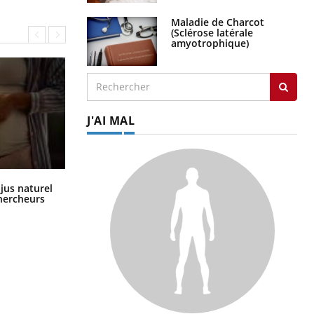
Maladie de Charcot
(Sclérose latérale
amyotrophique)
J'AI MAL
Comment oublier les écrans en
 jus naturel
vacances ?
chercheurs