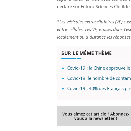
mut
air… Nos mains
défis, mais ...
déclaré sur Futura-Sciences Clotilde 
sant
num
*Les vésicules extracellulaires (VE) su
entre cellules. Les VE, émises dans l’e
localement ou à distance les réponses d
SUR LE MÊME THÈME
Covid-19 : la Chine approuve le
Covid-19: le nombre de contamin
Covid-19 : 40% des Français prêt
Vous aimez cet article ? Abonnez-
vous à la newsletter !