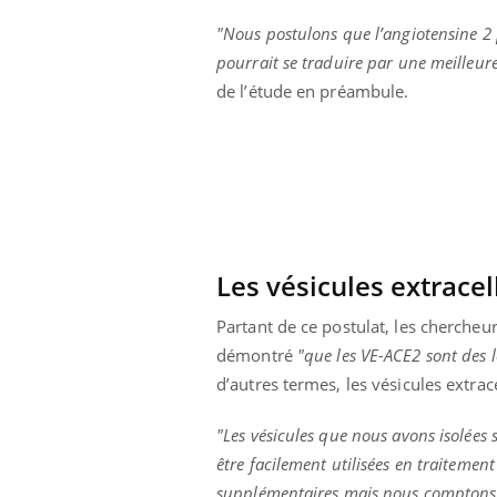
"Nous postulons que l’angiotensine 2 po
pourrait se traduire par une meilleure
de l’étude en préambule.
Les vésicules extracel
Partant de ce postulat, les chercheur
démontré
"que les VE-ACE2 sont des l
d’autres termes, les vésicules extrace
Youtube
 Mains : se
Diabète & Ramadan 2026
Un 
Youtube
You
outube
fac
"Les vésicules que nous avons isolées 
Le Ramadan approche, et, pour de
pré
un tout nouveau
nombreuses personnes atteintes de
être facilement utilisées en traitemen
Un 
lage, piscine,
diabète, c'est une période de questions, de
supplémentaires mais nous comptons p