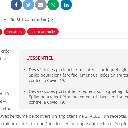
|
|
|
Commenter
squames
spermatozoïde
 créer
L'ESSENTIEL
 le
Des vésicules portanrt le récepteur sur lequel agit
Spike pourraient être facilement utilisées en trait
contre la Covid-19.
Des vésicules portant le récepteur sur lequel agit 
d-19.
Spike pourraient être facilement utilisées en trait
ôtes
contre la Covid-19.
rotéine
2 avec l'enzyme de conversion angiotensine 2 (ACE2), un récepteu
 était donc de "tromper" le virus en lui opposant de faux récept