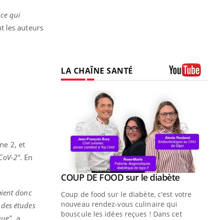
 ce qui
t les auteurs
LA CHAÎNE SANTÉ
Youtube
ne 2, et
CoV-2".
En
Youtube
 diabète
aient donc
e, c'est votre
naire qui
 des études
 ! Dans cet
que",
a