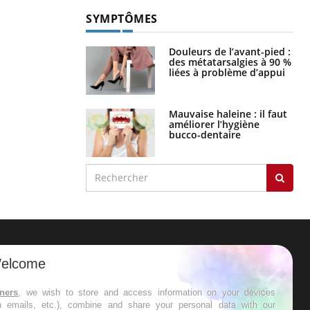
SYMPTÔMES
Douleurs de l’avant-pied :
des métatarsalgies à 90 %
liées à problème d’appui
Mauvaise haleine : il faut
améliorer l’hygiène
bucco-dentaire
ER
elcome
s les semaines les meilleures
tners
, we wish to store and access information on your devices
in emails, etc.), combine and share your personal data with our