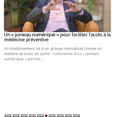
Un « jumeau numérique » pour faciliter l’accès à la
Youtube
Youtube
médecine préventive
Un établissement lié à un groupe mutualiste innove en
matière de bilan de santé : l'utilisation d'un « jumeau
numérique » permet ...
C
Yo
Co
cu
un