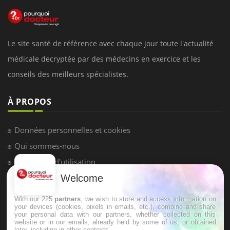
Le site santé de référence avec chaque jour toute l'actualité
médicale decryptée par des médecins en exercice et les
conseils des meilleurs spécialistes.
À PROPOS
Données personnelles et cookies
Qui sommes-nous
Conditions d'utilisation
Welcome
Plan du site
Mentions Légales
With our 225
partners
, we wish to store and access information on
your devices (cookies, pixels in emails, etc.), combine and share
Nous contacter
your personal data with our partners, whether collected on this
website or in our emails, already held by some of us, or obtained
later, including in other contexts.