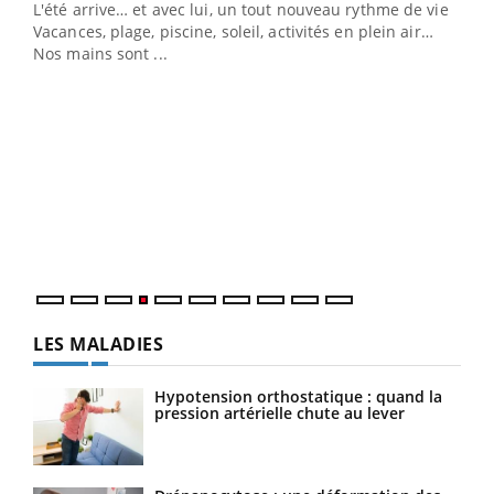
L'été arrive… et avec lui, un tout nouveau rythme de vie !
Vacances, plage, piscine, soleil, activités en plein air…
Nos mains sont ...
Dia
You
Le 
pers
ques
LES MALADIES
Hypotension orthostatique : quand la
pression artérielle chute au lever