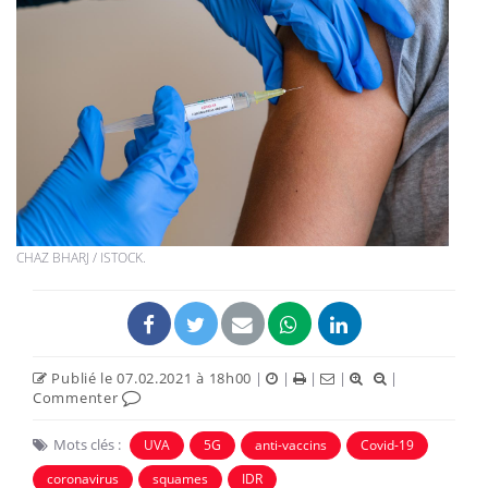
CHAZ BHARJ / ISTOCK.
Publié le 07.02.2021 à 18h00
|
|
|
|
|
Commenter
Mots clés :
UVA
5G
anti-vaccins
Covid-19
coronavirus
squames
IDR