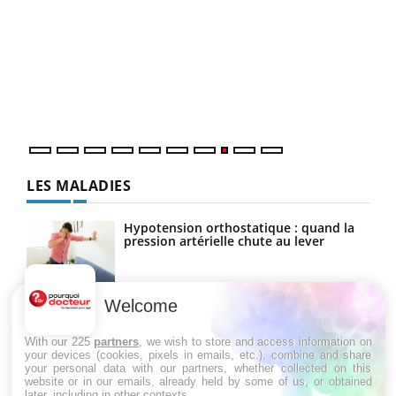
Ecz
You
(3/3
Dans
vous
quot
LES MALADIES
Hypotension orthostatique : quand la
pression artérielle chute au lever
Welcome
Drépanocytose : une déformation des
globules rouges aux conséquences
graves
With our 225
partners
, we wish to store and access information on
your devices (cookies, pixels in emails, etc.), combine and share
your personal data with our partners, whether collected on this
website or in our emails, already held by some of us, or obtained
Maladie de Charcot (Sclérose latérale
later, including in other contexts.