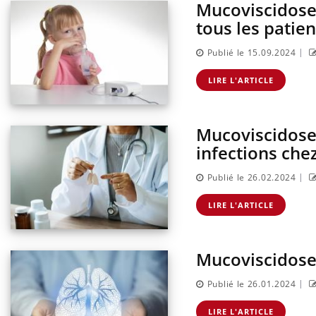
Mucoviscidose 
tous les patie
|
Publié le 15.09.2024
LIRE L'ARTICLE
Mucoviscidose 
infections che
|
Publié le 26.02.2024
rus : ce qui
Pourquoi votre ventre
la prise en
gâche-t-il les premiers
LIRE L'ARTICLE
 femmes
jours de vos vacances ?
Mucoviscidose
pêche-t-elle de
Fortes chaleurs : pourquoi
it ?
le risque de noyade
grimpe-t-il ?
|
Publié le 26.01.2024
LIRE L'ARTICLE