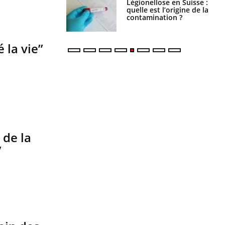
Légionellose en Suisse :
Bilan prévention : ce que
quelle est l’origine de la
les kinés pourront bientôt
contamination ?
faire
 la vie”
 de la
”