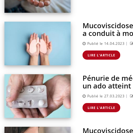
Mucoviscidose 
ndre pour
Insuline & Charge mentale : et si on
Eczé
Youtube
Yout
Youtube
osait en parler??
prép
a conduit à mo
d mental ou
En 2026, l'insuline dans le diabète de type 2
L'été
|
Publié le 14.04.2023
es de la
reste entourée d'idées reçues chez les
rythm
ce qui la rend
patients comme parfois chez les soignants.
solei
LIRE L'ARTICLE
...
Pénurie de médi
un ado atteint
|
Publié le 27.03.2023
LIRE L'ARTICLE
Mucoviscidose