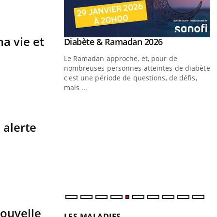
a vie et
Youtube
Diabète & Ramadan 2026
Youtube
Le Ramadan approche, et, pour de
nombreuses personnes atteintes de diabète,
c'est une période de questions, de défis,
mais ...
Un « jumeau numérique » pour
Youtube
Y
faciliter l’accès à la médecine
Youtube
C
 alerte
préventive
n
Un établissement lié à un groupe mutualiste
l
innove en matière de bilan de santé :
l'utilisation d'un « jumeau numérique »
permet ...
ouvelle
LES MALADIES