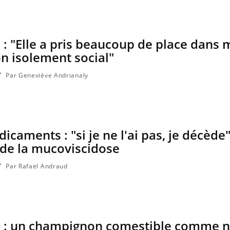
: "Elle a pris beaucoup de place dans m
ma Chronique des Mains : se
ube
Youtube
arer pour l’été !
n isolement social"
 arrive… et avec lui, un tout nouveau
Par Geneviève Andrianaly
e de vie ! Vacances, plage, piscine,
l, activités en plein air… Nos mains sont
caments : "si je ne l'ai pas, je décède"
 de la mucoviscidose
Par Rafaël Andraud
 : un champignon comestible comme n