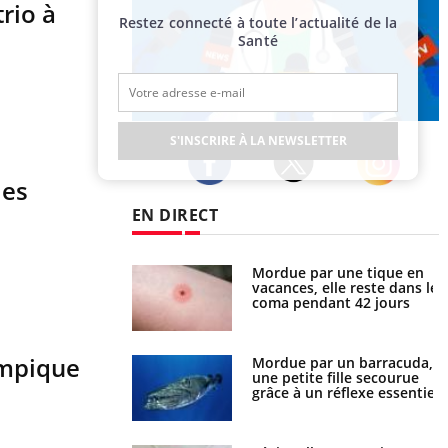
rio à
Restez connecté à toute l’actualité de la
Santé
Publicité
S'INSCRIRE À LA NEWSLETTER
les
Twitter
Facebook
Instagram
EN DIRECT
Mordue par une tique en
Allergies alimentaires : une
vacances, elle reste dans le
nouvelle arme contre les
coma pendant 42 jours
réactions sévères
ympique
Mordue par un barracuda,
Comment gérer le sommeil
une petite fille secourue
des enfants en vacances ?
grâce à un réflexe essentiel