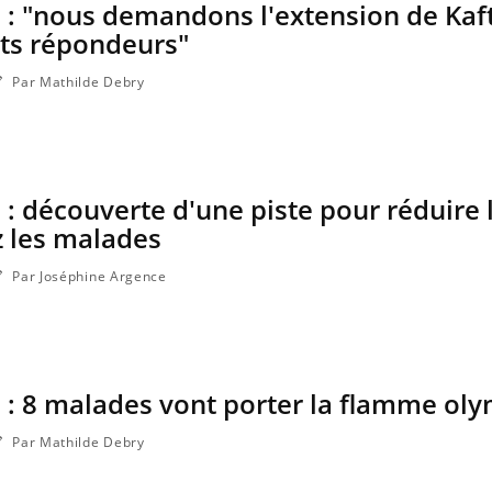
: "nous demandons l'extension de Kaft
nts répondeurs"
Par Mathilde Debry
: découverte d'une piste pour réduire 
z les malades
Par Joséphine Argence
Pourquoi manger moins de
protéines pourrait
finalement être bénéfique
 : 8 malades vont porter la flamme ol
Grossesse et chaleur : ce
que dit la science
Par Mathilde Debry