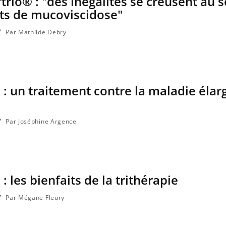
trio® : "des inégalités se creusent au 
nts de mucoviscidose"
Par Mathilde Debry
: un traitement contre la maladie élar
s
Par Joséphine Argence
 les bienfaits de la trithérapie
Par Mégane Fleury