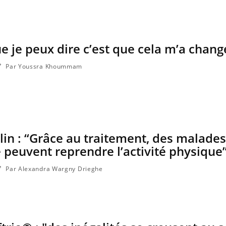
Le smartphone nuit-il à
l'apprentissage de la
lecture ?
ue je peux dire c’est que cela m’a changé
Par Youssra Khoummam
in : “Grâce au traitement, des malades
peuvent reprendre l’activité physique
Par Alexandra Wargny Drieghe