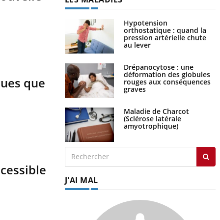
Hypotension
orthostatique : quand la
pression artérielle chute
au lever
Drépanocytose : une
déformation des globules
ques que
rouges aux conséquences
graves
Maladie de Charcot
(Sclérose latérale
amyotrophique)
ccessible
J'AI MAL