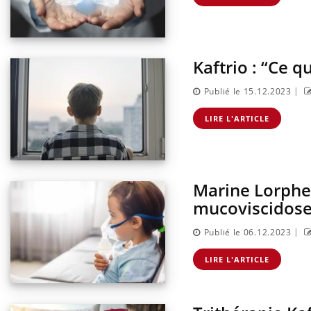
 du comprimé
Le Viagra pourrait-il freiner
s se profile-t-
la propagation du cancer ?
Kaftrio : “Ce q
|
Publié le 15.12.2023
LIRE L'ARTICLE
Marine Lorphel
mucoviscidose 
|
Publié le 06.12.2023
LIRE L'ARTICLE