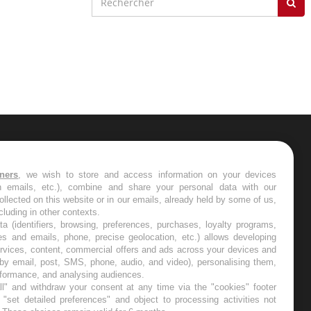
ER
tners
, we wish to store and access information on your devices
in emails, etc.), combine and share your personal data with our
s les semaines les meilleures
ollected on this website or in our emails, already held by some of us,
ncluding in other contexts.
ta (identifiers, browsing, preferences, purchases, loyalty programs,
es and emails, phone, precise geolocation, etc.) allows developing
ervices, content, commercial offers and ads across your devices and
 by email, post, SMS, phone, audio, and video), personalising them,
RE
rformance, and analysing audiences.
l" and withdraw your consent at any time via the "cookies" footer
"set detailed preferences" and object to processing activities not