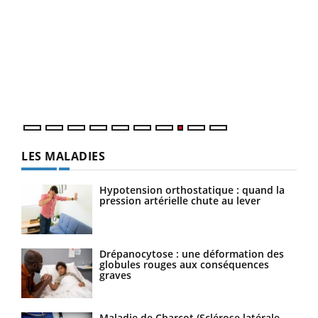
Ecz
You
(3/3
Dans
vous
quot
LES MALADIES
Hypotension orthostatique : quand la
pression artérielle chute au lever
Drépanocytose : une déformation des
globules rouges aux conséquences
graves
Maladie de Charcot (Sclérose latérale