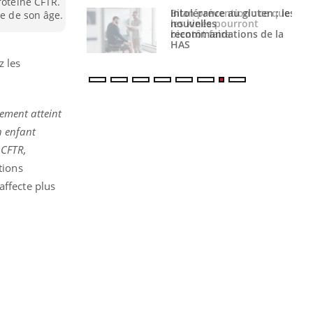
rotéine CFTR.
évention : ce que
Intolérance au gluten : les
ne de son âge.
s pourront
nouvelles
faire
recommandations de la
HAS
z les
lement atteint
n enfant
 CFTR,
tions
affecte plus