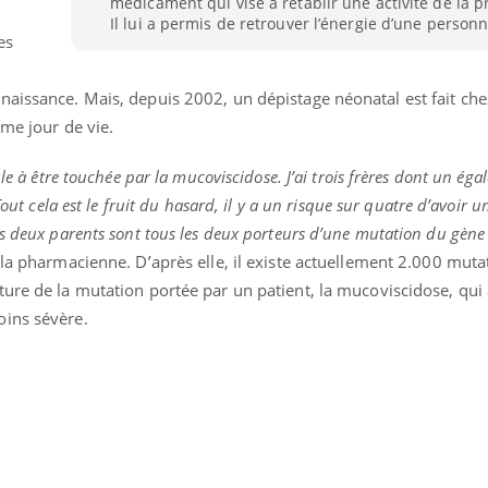
médicament qui vise à rétablir une activité de la p
Légionellose en Suisse :
Bilan pr
Il lui a permis de retrouver l’énergie d’une person
quelle est l’origine de la
les kiné
es
contamination ?
bientôt 
aissance. Mais, depuis 2002, un dépistage néonatal est fait che
ème jour de vie.
le à être touchée par la mucoviscidose. J’ai trois frères dont un éga
Tout cela est le fruit du hasard, il y a un risque sur quatre d’avoir u
es deux parents sont tous les deux porteurs d’une mutation du gène
la pharmacienne. D’après elle, il existe actuellement 2.000 muta
ure de la mutation portée par un patient, la mucoviscidose, qui 
oins sévère.