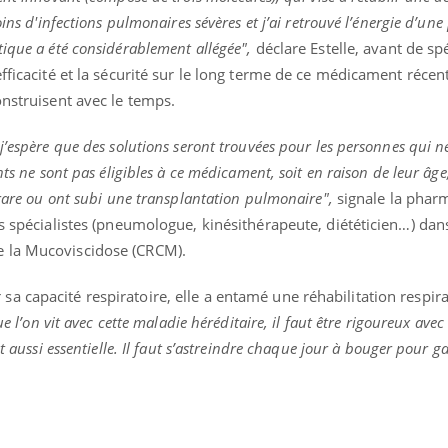
oins d'infections pulmonaires sévères et j’ai retrouvé l’énergie d’un
ique a été considérablement allégée",
déclare Estelle, avant de spéc
fficacité et la sécurité sur le long terme de ce médicament récen
Youtube
bète & Ramadan 2026
Un « jumeau numériq
tube
Youtube
onstruisent avec le temps.
faciliter l’accès à la 
Ramadan approche, et, pour de
Youtube
préventive
j’espère que des solutions seront trouvées pour les personnes qui 
breuses personnes atteintes de
Un établissement lié à u
ète, c'est une période de questions, de
nts ne sont pas éligibles à ce médicament, soit en raison de leur âge
mutualiste innove en mat
s, mais ...
 rare ou ont subi une transplantation pulmonaire",
signale la phar
santé : l'utilisation d'un 
ts spécialistes (pneumologue, kinésithérapeute, diététicien…) dan
numérique » permet ...
 la Mucoviscidose (CRCM).
 capacité respiratoire, elle a entamé une réhabilitation respira
e l’on vit avec cette maladie héréditaire, il faut être rigoureux avec
st aussi essentielle. Il faut s’astreindre chaque jour à bouger pour 