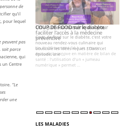
e personne de
ifier qu’il
t, pour lequel
Youtube
ue » pour
COUP DE FOOD sur le diabète
Youtube
médecine
Coup de food sur le diabète, c'est votre
ne peuvent pas
nouveau rendez-vous culinaire qui
n groupe
bouscule les idées reçues ! Dans cet
, soit parce
ière de bilan de
épisode, une ...
macienne, qui
« jumeau
s un Centre
Qu
You
êtr
"Le
toire.
"Le
qua
Doc
 ses
dir
garder une
LES MALADIES