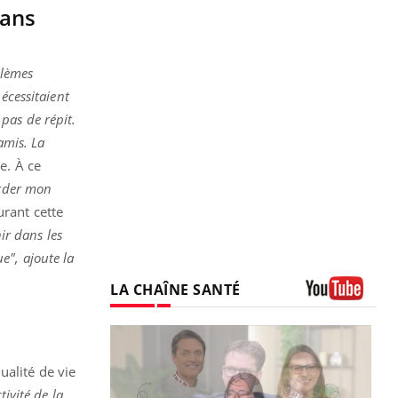
dans
blèmes
écessitaient
 pas de répit.
amis. La
le. À ce
arder mon
rant cette
nir dans les
e", ajoute la
LA CHAÎNE SANTÉ
Youtube
ualité de vie
ivité de la