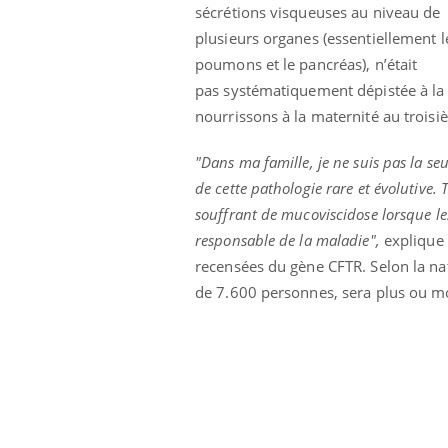
sécrétions visqueuses au niveau de
 pourrait-il
Le smartphone nuit-il à
la propagation du
l'apprentissage de la
plusieurs organes (essentiellement l
lecture ?
poumons et le pancréas), n’était
pas systématiquement dépistée à la n
nourrissons à la maternité au troisi
"Dans ma famille, je ne suis pas la seu
de cette pathologie rare et évolutive. 
souffrant de mucoviscidose lorsque l
responsable de la maladie
",
explique 
recensées du gène CFTR. Selon la nat
de 7.600 personnes, sera plus ou m