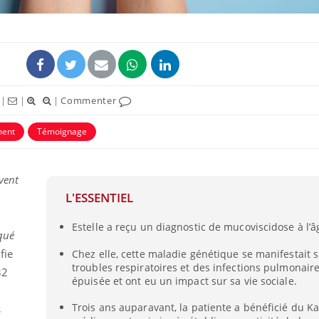
|
|
|
Commenter
ment
Témoignage
uvent
L'ESSENTIEL
Mordue par une tique en
Allergie
vacances, elle reste dans
une nou
le coma pendant 42 jours
les réac
Estelle a reçu un diagnostic de mucoviscidose à l’â
qué
fie
Chez elle, cette maladie génétique se manifestait 
troubles respiratoires et des infections pulmonaires
Mordue par un
Comment
32
barracuda, une petite fille
sommeil
épuisée et ont eu un impact sur sa vie sociale.
secourue grâce à un
vacance
réflexe essentiel
Trois ans auparavant, la patiente a bénéficié du Ka
s