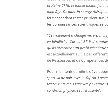
protéine CFTR, je tousse moins, j'ai m
mon âge. De plus, la charge thérapeut
faut cependant rester prudent sur l’e
ale : et si on
Eczéma Chronique des Mains : se
Dia
Youtube
You
les connaissances scientifiques se c
ube
Youtube
préparer pour l’été !
Le 
"Ce traitement a changé ma vie, mais 
 diabète de type 2
L'été arrive… et avec lui, un tout nouveau
nom
ues chez les
rythme de vie ! Vacances, plage, piscine,
diab
en bénéficier. Car oui, 35 % des patie
ez les soignants.
soleil, activités en plein air… Nos mains
défi
qu’ils présentent un profil génétique
sont ...
est actuellement suivie par différen
de Ressources et de Compétences de
Pour maintenir et même développer sa
sport va de pair avec le Kaftrio. Lorsqu
traitements mais l’activité physique e
condition physique satisfaisante".