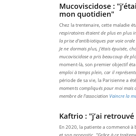
Mucoviscidose : "j’éta
mon quotidien"
Chez la trentenaire, cette maladie ét
respiratoires étaient de plus en plus 
la prise d’antibiotiques par voie orale 
Je ne dormais plus, j’étais épuisée, c
mucoviscidose a pris beaucoup de pla
moment-là, son premier objectif était
emploi à temps plein, car il représenta
période de sa vie, la Parisienne a ét
moments compliqués
pour moi mais au
membre de l’association
Vaincre la m
Kaftrio : "j’ai retrou
En 2020, la patiente a commencé à bé
et son pronostic.
"Grâce à ce traiteme