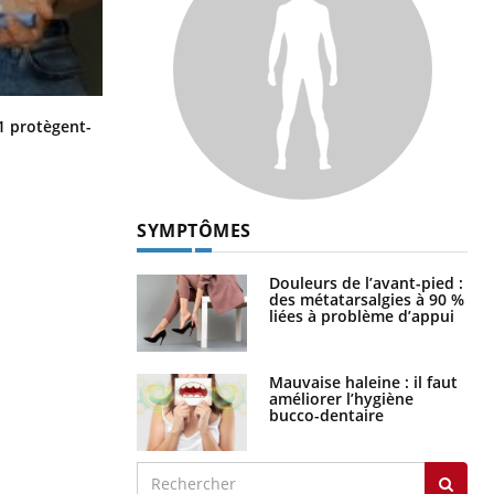
Cytomégalovirus : ce qui change
1 protègent-
dans la prise en charge des femmes
enceintes
SYMPTÔMES
Douleurs de l’avant-pied :
des métatarsalgies à 90 %
liées à problème d’appui
Mauvaise haleine : il faut
améliorer l’hygiène
bucco-dentaire