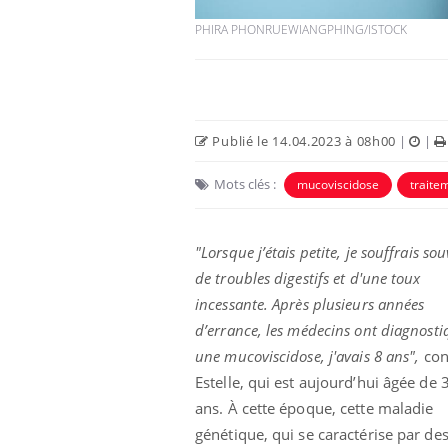
PHIRA PHONRUEWIANGPHING/ISTOCK
Publié le 14.04.2023 à 08h00
|
|
Mots clés :
mucoviscidose
traite
"Lorsque j’étais petite, je souffrais so
de troubles digestifs et d'une toux
 votre ventre
Pourquoi manger moins
l les premiers
de protéines pourrait
incessante. Après plusieurs années
 vos vacances ?
finalement être bénéfique
d’errance, les médecins ont diagnosti
une mucoviscidose, j'avais 8 ans",
con
aleurs :
Grossesse et chaleur : ce
Estelle, qui est aujourd’hui âgée de 
 le risque de
que dit la science
rimpe-t-il ?
ans. À cette époque, cette maladie
génétique, qui se caractérise par de