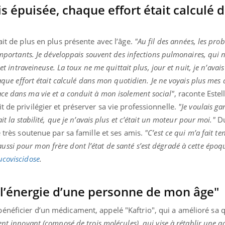
is épuisée, chaque effort était calculé 
ait de plus en plus présente avec l’âge.
"Au fil des années, les pro
importants. Je développais souvent des infections pulmonaires, qui n
et intraveineuse. La toux ne me quittait plus, jour et nuit, je n’avais
haque effort était calculé dans mon quotidien. Je ne voyais plus mes 
ce dans ma vie et a conduit à mon isolement social"
, raconte Estel
 de privilégier et préserver sa vie professionnelle.
"Je voulais g
it la stabilité, que je n’avais plus et c’était un moteur pour moi."
Du
é très soutenue par sa famille et ses amis.
"C’est ce qui m’a fait te
ssi pour mon frère dont l’état de santé s’est dégradé à cette époqu
ucoviscidose
.
vé l’énergie d’une personne de mon âge"
néficier d’un médicament, appelé "Kaftrio", qui a amélioré sa q
nt innovant (composé de trois molécules), qui vise à rétablir une act