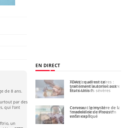
EN DIRECT
s alimentaires :
TDAH : quel est ce
velle arme contre
traitement autorisé aux
tions sévères
États-Unis ?
ge de 8 ans.
surtout par des
, qui l’ont
 gérer le
Cerveau : le mystère de la
 des enfants en
"madeleine de Proust"
s ?
enfin expliqué
ftrio, un