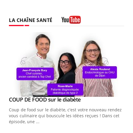
LA CHAÎNE SANTÉ
Youtube
Youtube
Yout
COUP DE FOOD sur le diabète
Quand l’entreprise mise sur le bien être global
Youtube
Youtube
Coup de food sur le diabète, c'est votre nouveau rendez-
"Les rendez-vous de la santé et de la qualité de vie au
vous culinaire qui bouscule les idées reçues ! Dans cet
travail" de Pourquoi Docteur reçoivent Régis Blugeon,
épisode, une ...
DRH et directeur ...