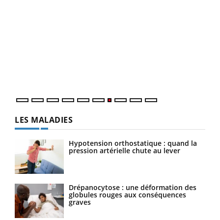
Ecz
You
(3/3
Dans
vous
quot
LES MALADIES
Hypotension orthostatique : quand la
pression artérielle chute au lever
Drépanocytose : une déformation des
globules rouges aux conséquences
graves