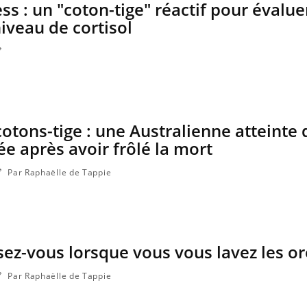
ss : un "coton-tige" réactif pour évalue
niveau de cortisol
cotons-tige : une Australienne atteinte 
e après avoir frôlé la mort
Par Raphaëlle de Tappie
Comment oublier les
Chikung
écrans en vacances ?
West Nil
il dans 
ez-vous lorsque vous vous lavez les ore
Toujours connectés :
Les méd
comment le travail
protègen
empiète de plus en plus
Par Raphaëlle de Tappie
sur nos soirées