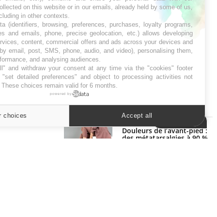
ollected on this website or in our emails, already held by some of us,
ncluding in other contexts.
ta (identifiers, browsing, preferences, purchases, loyalty programs,
es and emails, phone, precise geolocation, etc.) allows developing
ervices, content, commercial offers and ads across your devices and
 by email, post, SMS, phone, audio, and video), personalising them,
rformance, and analysing audiences.
l" and withdraw your consent at any time via the "cookies" footer
"set detailed preferences" and object to processing activities not
. These choices remain valid for 6 months.
powered by
SYMPTÔMES
r choices
Accept all
Cookies settings
Douleurs de l’avant-pied :
des métatarsalgies à 90 %
liées à problème d’appui
Mauvaise haleine : il faut
améliorer l’hygiène bucco-
dentaire