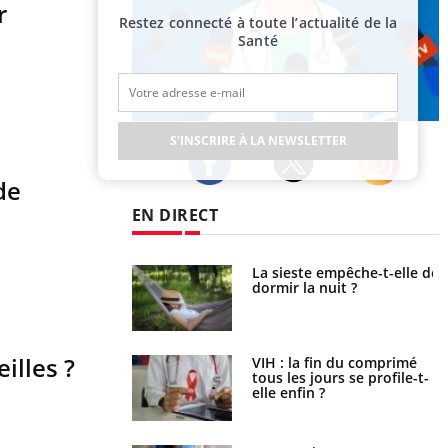
r
Restez connecté à toute l’actualité de la
Santé
Publicité
S'INSCRIRE À LA NEWSLETTER
de
Twitter
Facebook
Instagram
EN DIRECT
unya, dengue,
La sieste empêche-t-elle de
e : que se passe-t-
dormir la nuit ?
le sud de la France ?
illes ?
icaments GLP-1
VIH : la fin du comprimé
t-ils aussi les os ?
tous les jours se profile-t-
elle enfin ?