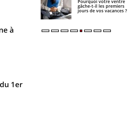
lovirus : ce qui
Pourquoi votre ventre
ans la prise en
gâche-t-il les premiers
des femmes
jours de vos vacances ?
es
ne à
 du 1er