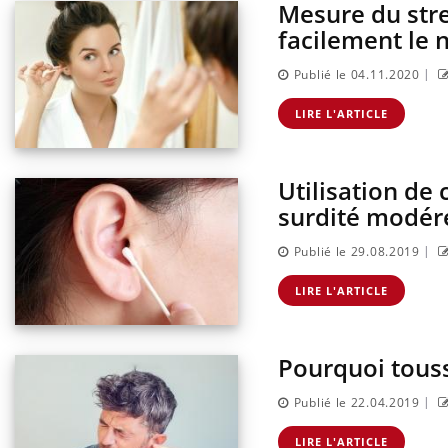
Mesure du stre
facilement le 
|
Publié le 04.11.2020
LIRE L'ARTICLE
Utilisation de 
surdité modéré
|
Publié le 29.08.2019
s enfants :
Hantavirus : un cas détecté
sse à pharmacie
chez un touriste en France
LIRE L'ARTICLE
ances ?
Pourquoi touss
tabolique :
Mortalité infantile : un
es meilleurs
rapport s’interroge sur son
ysiques ?
taux élevé en France
|
Publié le 22.04.2019
LIRE L'ARTICLE