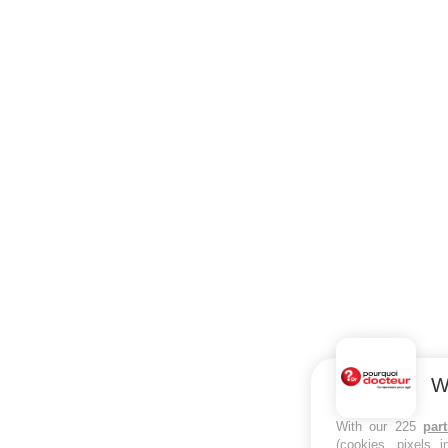
W
With our 225
par
(cookies, pixels 