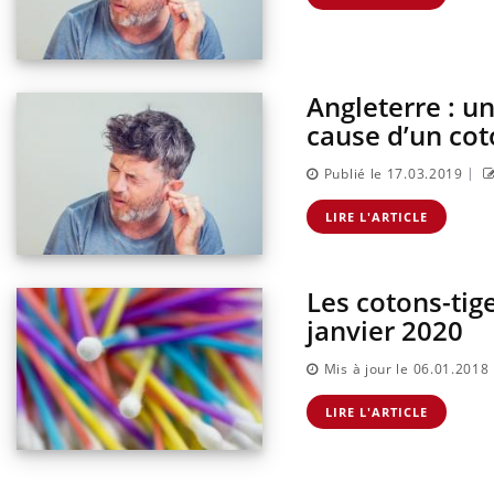
ter une otite
Grossesse à risque : ce jus
 vacances ?
naturel attire l'attention
des chercheurs
Angleterre : u
cause d’un cot
|
Publié le 17.03.2019
LIRE L'ARTICLE
Les cotons-tige
janvier 2020
Mis à jour le 06.01.2018
LIRE L'ARTICLE