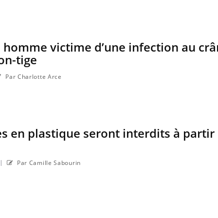
Cancer colorectal : une
Cytoméga
stratégie simple aurait
change d
changé la donne au Pays
charge 
basque
enceint
n homme victime d’une infection au crâ
on-tige
Par Charlotte Arce
s en plastique seront interdits à partir
|
Par Camille Sabourin