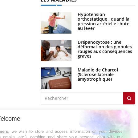
Hypotension
orthostatique : quand la
pression artérielle chute
au lever
Drépanocytose : une
déformation des globules
rouges aux conséquences
graves
Maladie de Charcot
(Sclérose latérale
amyotrophique)
J'AI MAL
elcome
tners
, we wish to store and access information on your devices
in emails, etc.), combine and share your personal data with our