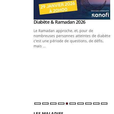
Youtube
 Mains : se
Diabète & Ramadan 2026
Youtube
outube
Le Ramadan approche, et, pour de
 un tout nouveau
nombreuses personnes atteintes de diabète,
plage, piscine,
c'est une période de questions, de défis,
 air… Nos mains sont
mais ...
Y
f
U
i
l
p
LES MALADIES