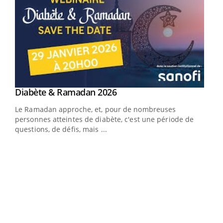
Youtube
Diabète & Ramadan 2026
Youtube
Le Ramadan approche, et, pour de nombreuses
vie !
personnes atteintes de diabète, c'est une période de
…
questions, de défis, mais ...
Un 
You
à l
Un é
mati