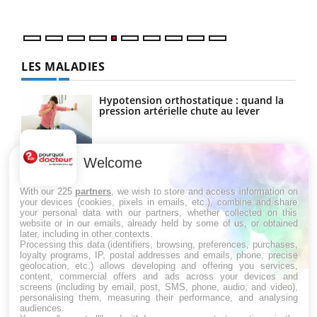
numé
LES MALADIES
Hypotension orthostatique : quand la
pression artérielle chute au lever
Welcome
Drépanocytose : une déformation des
globules rouges aux conséquences
graves
With our 225
partners
, we wish to store and access information on
your devices (cookies, pixels in emails, etc.), combine and share
your personal data with our partners, whether collected on this
website or in our emails, already held by some of us, or obtained
Maladie de Charcot (Sclérose latérale
later, including in other contexts.
amyotrophique)
Processing this data (identifiers, browsing, preferences, purchases,
loyalty programs, IP, postal addresses and emails, phone, precise
geolocation, etc.) allows developing and offering you services,
content, commercial offers and ads across your devices and
screens (including by email, post, SMS, phone, audio, and video),
personalising them, measuring their performance, and analysing
audiences.